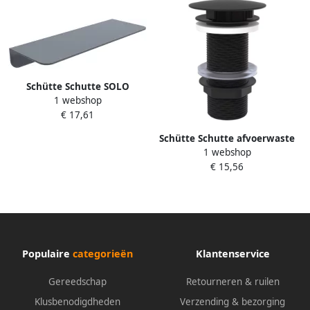
Schütte Schutte SOLO
1 webshop
douche planchet | antraciet
€ 17,61
10501
Schütte Schutte afvoerwaste
1 webshop
| Mat Zwart | 1 4" x 100 mm
€ 15,56
| Zonder overloop 98806840
Populaire
categorieën
Klantenservice
Gereedschap
Retourneren & ruilen
Klusbenodigdheden
Verzending & bezorging