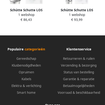
Schütte Schutte LOS
Schütte Schutte LOS
1 webshop
1 webshop
ANGELES Wastafelkraan |
ANGELES Wastafelkraan |
€ 86,43
€ 93,99
Chroom 33120
Chroom | Voor opzetwastafel
33110
Populaire
categorieën
Klantenservice
Gereedschap
Retourneren & ruilen
Klusbenodigdheden
Verzending & bezorging
Opruimen
Status van bestelling
Kabels
Garantie & reparatie
Elektra & verlichting
Betaalmogelijkheden
Smart home
Voorraad & beschikbaarheid