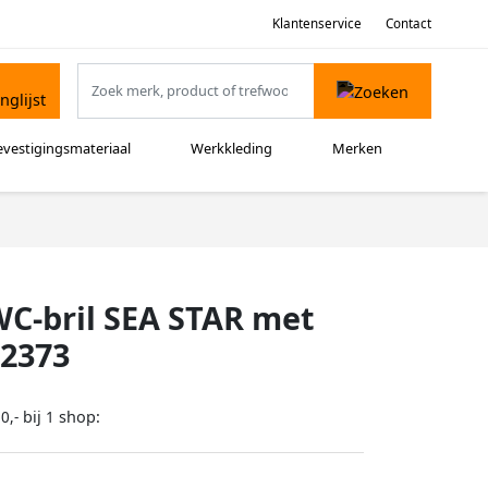
Klantenservice
Contact
evestigingsmateriaal
Werkkleding
Merken
WC-bril SEA STAR met
82373
bij
shop:
0,-
1