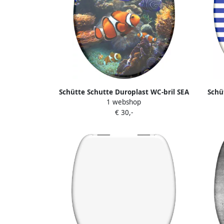
Schütte Schutte Duroplast WC-bril SEA
Schü
1 webshop
LIFE met soft-close en quick-release
NOR
€ 30,-
82372