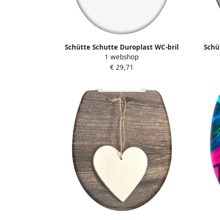
Schütte Schutte Duroplast WC-bril
Schü
1 webshop
WHITE met soft-close | wit 82100
INDUST
€ 29,71