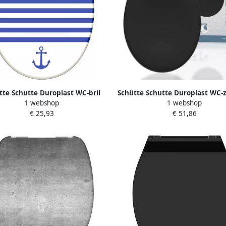
tte Schutte Duroplast WC-bril
Schütte Schutte Duroplast WC-z
1 webshop
1 webshop
TH SEA met soft-close 82150
Zwart | Met valrem en afnee
€ 25,93
€ 51,86
82410