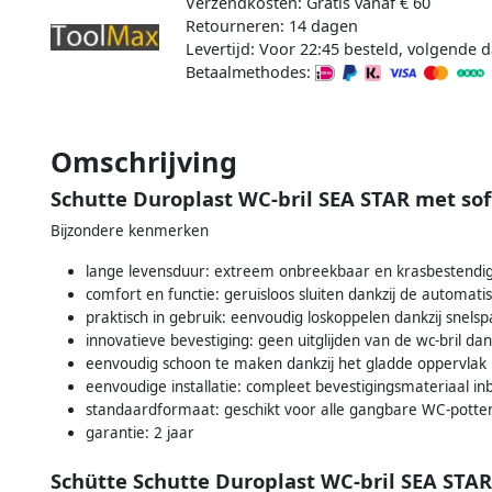
Verzendkosten: Gratis vanaf € 60
Retourneren: 14 dagen
Levertijd: Voor 22:45 besteld, volgende d
Betaalmethodes:
Omschrijving
Schutte Duroplast WC-bril SEA STAR met sof
Bijzondere kenmerken
lange levensduur: extreem onbreekbaar en krasbestendi
comfort en functie: geruisloos sluiten dankzij de automat
praktisch in gebruik: eenvoudig loskoppelen dankzij snels
innovatieve bevestiging: geen uitglijden van de wc-bril dan
eenvoudig schoon te maken dankzij het gladde oppervlak
eenvoudige installatie: compleet bevestigingsmateriaal i
standaardformaat: geschikt voor alle gangbare WC-potte
garantie: 2 jaar
Schütte Schutte Duroplast WC-bril SEA STAR