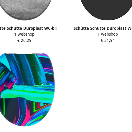
tte Schutte Duroplast WC-bril
Schütte Schutte Duroplast WC
1 webshop
1 webshop
RIAL GREY met soft-close 82155
SLIM BLACK met soft-close en 
€ 26,29
€ 31,94
release | zwart 82710