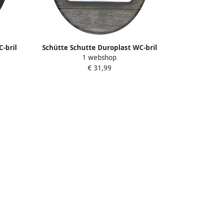
-bril
Schütte Schutte Duroplast WC-bril
1 webshop
quick-
OFFLINE met soft-close 82157
€ 31,99