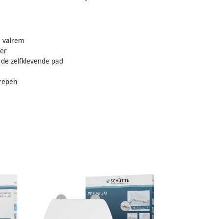
e valrem
ner
j de zelfklevende pad
grepen