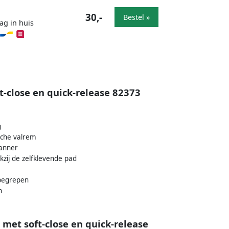
30,-
Bestel »
ag in huis
t-close en quick-release 82373
g
ische valrem
panner
kzij de zelfklevende pad
nbegrepen
n
 met soft-close en quick-release