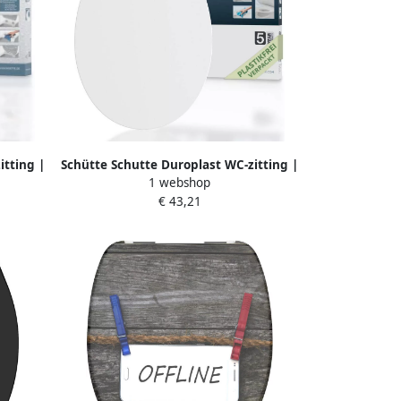
itting |
Schütte Schutte Duroplast WC-zitting |
1 webshop
mbaar
Wit | Met valrem en afneembaar 82630
€ 43,21