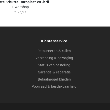
tte Schutte Duroplast WC-bril
1 webshop
 PAINT met soft-close 82191
€ 25,93
Klantenservice
Retourneren & ruilen
Verzending & bezorging
Status van bestelling
Garantie & reparatie
Betaalmogelijkheden
Voorraad & beschikbaarheid