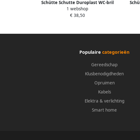
Schütte Schutte Duroplast WC-bril
Schü
1 webshop
WOOD HEART met soft-close en quick-
NEON
€ 38,50
release 82377
Populaire
categorieën
Gereedschap
Klusbenodigdheden
Opruimen
Kabels
Elektra & verlichting
Smart home