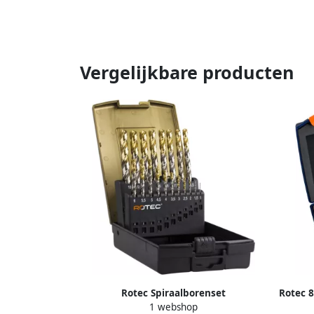
Vergelijkbare producten
Rotec Spiraalborenset
Rotec 
1 webshop
&apos;102T&apos; DIN338 HD-S TiN 19-
12