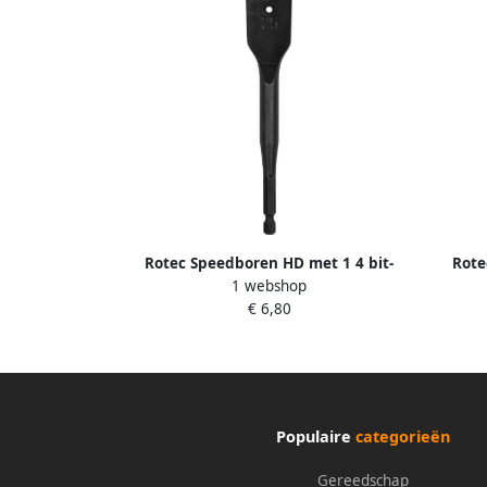
Rotec Speedboren HD met 1 4 bit-
Rote
1 webshop
aansluiting 26 0x157 mm 2332600
aans
€ 6,80
Populaire
categorieën
Gereedschap