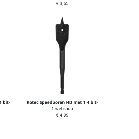
€ 3,65
 bit-
Rotec Speedboren HD met 1 4 bit-
1 webshop
33500
aansluiting 20 0x157 mm 2332000
€ 4,99
233.2000