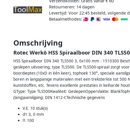
Verzendkosten: Gratis vanaf € 60
Retourneren: 14 dagen
Levertijd: Voor 22:45 besteld, volgende d
Betaalmethodes:
Omschrijving
Rotec Werkö HSS Spiraalboor DIN 340 TLS50
HSS Spiraalboor DIN 340 TLS500 3, 0x100 mm - 1510300 Beschri
geslepen uitvoering, type TLS500. De TLS500-spiraal zorgt voo
boordieptes (10xD in één keer), tophoek 130°, speciale aansli
boren in langspanige materialen met een treksterkte tot 500 
kunststoffen, etc. Tevens excellente prestaties in keiharde hout
GType: Type TLS500Kwaliteit: GeslepenOppervlakte: BlankTopho
(lang)aanslijping: DIN 1412-CTechnische gegevens
V.E. 10 stuk(s)
d1 3, 0 mm
l1 100