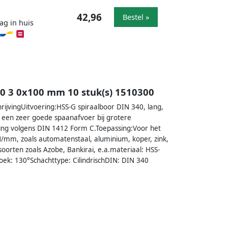
42,96
Bestel »
ag in huis
0 3 0x100 mm 10 stuk(s) 1510300
jvingUitvoering:HSS-G spiraalboor DIN 340, lang,
r een zeer goede spaanafvoer bij grotere
jping volgens DIN 1412 Form C.Toepassing:Voor het
N/mm, zoals automatenstaal, aluminium, koper, zink,
soorten zoals Azobe, Bankirai, e.a.materiaal: HSS-
ek: 130°Schachttype: CilindrischDIN: DIN 340