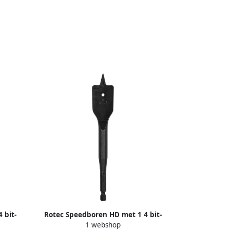
 bit-
Rotec Speedboren HD met 1 4 bit-
1 webshop
33800
aansluiting 6 0x157 mm 2330600