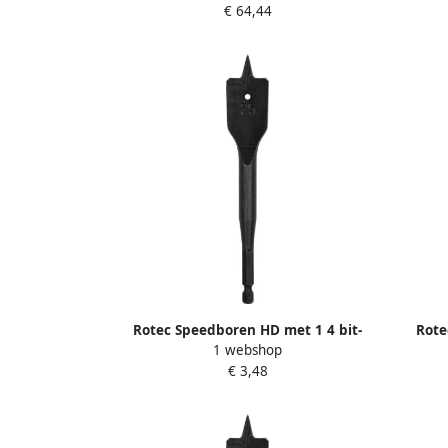
€ 64,44
dlg ø1-10 ABS 900.0022T
Rotec Speedboren HD met 1 4 bit-
Rote
1 webshop
aansluiting 8 0x157 mm 2330800
aans
€ 3,48