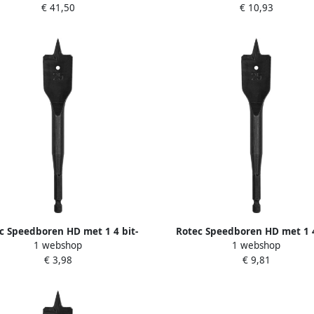
€ 41,50
€ 10,93
kunststofk. 900.1021K
c Speedboren HD met 1 4 bit-
Rotec Speedboren HD met 1 4
1 webshop
1 webshop
luiting 12 0x157 mm 2331200
aansluiting 35 0x157 mm 23
€ 3,98
€ 9,81