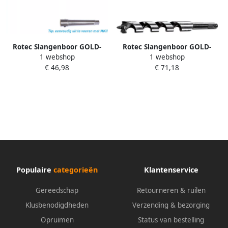
Rotec Slangenboor GOLD-
Rotec Slangenboor GOLD-
1 webshop
1 webshop
LINE ø12x385x460 Azobé
LINE SDS-plus ø22x330 400
€ 46,98
€ 71,18
241.1203A
2432205
Populaire
categorieën
Klantenservice
Gereedschap
Retourneren & ruilen
Klusbenodigdheden
Verzending & bezorging
Opruimen
Status van bestelling