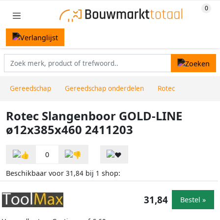
Gereedschap
Gereedschap onderdelen
Rotec
Rotec Slangenboor GOLD-LINE
ø12x385x460 2411203
0
Beschikbaar voor
bij
shop:
31,84
1
31,84
Bestel »