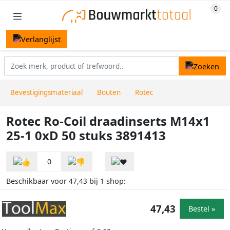
Bevestigingsmateriaal
Bouten
Rotec
Rotec Ro-Coil draadinserts M14x1
25-1 0xD 50 stuks 3891413
0
Beschikbaar voor
bij
shop:
47,43
1
47,43
Bestel »