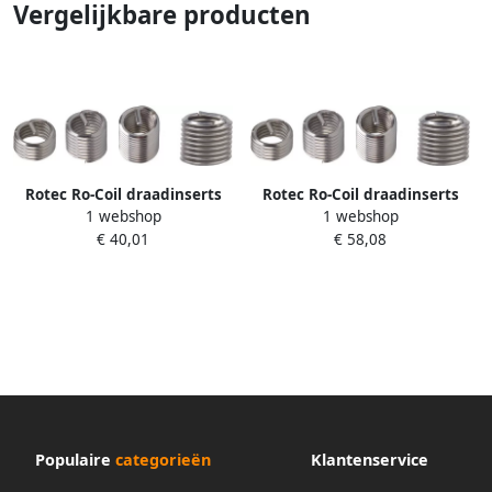
Vergelijkbare producten
Rotec Ro-Coil draadinserts
Rotec Ro-Coil draadinserts
1 webshop
1 webshop
M10x1 25-1 0xD 100 stuks
M12x1 25-1 0xD 100 stuks
€ 40,01
€ 58,08
3891010
3891220
Populaire
categorieën
Klantenservice