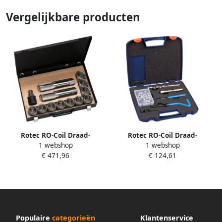
Vergelijkbare producten
Rotec RO-Coil Draad-
Rotec RO-Coil Draad-
1 webshop
1 webshop
reparatie-set BSP 7 8 3950875
reparatie-set UNC 7 8
€ 471,96
€ 124,61
3910030
Populaire
categorieën
Klantenservice