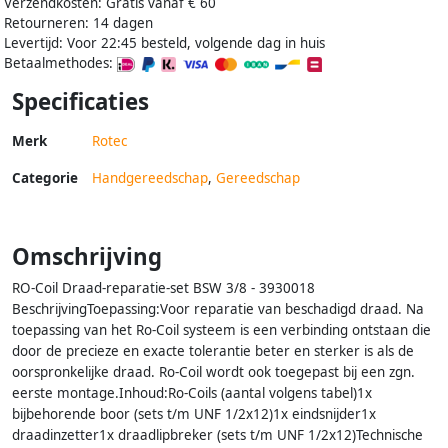
Verzendkosten: Gratis vanaf € 60
Retourneren: 14 dagen
Levertijd: Voor 22:45 besteld, volgende dag in huis
Betaalmethodes:
Specificaties
Merk
Rotec
Categorie
Handgereedschap
,
Gereedschap
Omschrijving
RO-Coil Draad-reparatie-set BSW 3/8 - 3930018
BeschrijvingToepassing:Voor reparatie van beschadigd draad. Na
toepassing van het Ro-Coil systeem is een verbinding ontstaan die
door de precieze en exacte tolerantie beter en sterker is als de
oorspronkelijke draad. Ro-Coil wordt ook toegepast bij een zgn.
eerste montage.Inhoud:Ro-Coils (aantal volgens tabel)1x
bijbehorende boor (sets t/m UNF 1/2x12)1x eindsnijder1x
draadinzetter1x draadlipbreker (sets t/m UNF 1/2x12)Technische