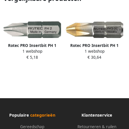
Rotec PRO Insertbit PH 1
Rotec PRO Insertbit PH 1
1 webshop
1 webshop
L=25mm C 6 3 BASIC 10 stuks
L=25mm C 6 3 DIAMANT 10
€ 5,18
€ 30,64
8000001
stuks 8003001
Populaire
categorieën
Klantenservice
Gereedschap
Retourneren & ruilen