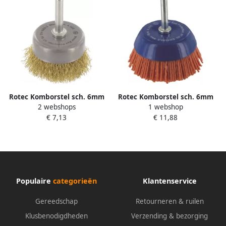
Rotec Komborstel sch. 6mm
Rotec Komborstel sch. 6mm
2 webshops
1 webshop
Ø50x0 20 mm gegolfd
Ø65xANA1 2 K80 maron-
€ 7,13
€ 11,88
messingdraad 7980365
orange Nylon 7980405
Populaire
categorieën
Klantenservice
Gereedschap
Retourneren & ruilen
Klusbenodigdheden
Verzending & bezorging