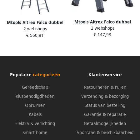
Mtools Altrex Falco dubbel
Mtools Altrex Falco dubbel
2 webshops
oploopbaar FDO 2 zonder
2 webshops
oploopbaar FDO 10 met
€ 147,93
beugel |
€ 560,81
beugel |
Populaire
categorieën
Klantenservice
Gereedschap
Retourneren & ruilen
Klusbenodigdheden
Verzending & bezorging
Opruimen
Status van bestelling
Kabels
Garantie & reparatie
Elektra & verlichting
Betaalmogelijkheden
Smart home
Voorraad & beschikbaarheid