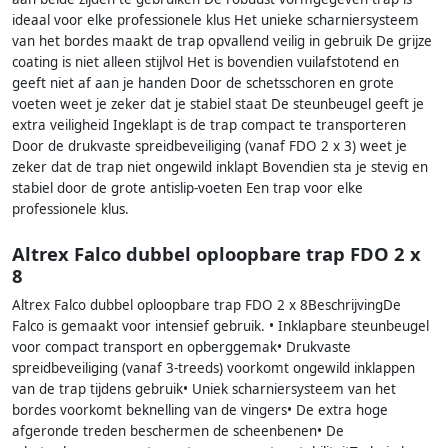
ideaal voor elke professionele klus Het unieke scharniersysteem
van het bordes maakt de trap opvallend veilig in gebruik De grijze
coating is niet alleen stijlvol Het is bovendien vuilafstotend en
geeft niet af aan je handen Door de schetsschoren en grote
voeten weet je zeker dat je stabiel staat De steunbeugel geeft je
extra veiligheid Ingeklapt is de trap compact te transporteren
Door de drukvaste spreidbeveiliging (vanaf FDO 2 x 3) weet je
zeker dat de trap niet ongewild inklapt Bovendien sta je stevig en
stabiel door de grote antislip-voeten Een trap voor elke
professionele klus.
Altrex Falco dubbel oploopbare trap FDO 2 x
8
Altrex Falco dubbel oploopbare trap FDO 2 x 8BeschrijvingDe
Falco is gemaakt voor intensief gebruik. • Inklapbare steunbeugel
voor compact transport en opberggemak• Drukvaste
spreidbeveiliging (vanaf 3-treeds) voorkomt ongewild inklappen
van de trap tijdens gebruik• Uniek scharniersysteem van het
bordes voorkomt beknelling van de vingers• De extra hoge
afgeronde treden beschermen de scheenbenen• De