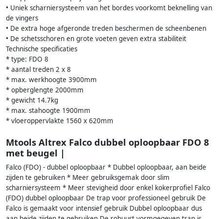
• Uniek scharniersysteem van het bordes voorkomt beknelling van
de vingers
• De extra hoge afgeronde treden beschermen de scheenbenen
• De schetsschoren en grote voeten geven extra stabiliteit
Technische specificaties
* type: FDO 8
* aantal treden 2 x 8
* max. werkhoogte 3900mm
* opberglengte 2000mm
* gewicht 14.7kg
* max. stahoogte 1900mm
* vloeroppervlakte 1560 x 620mm
Mtools Altrex Falco dubbel oploopbaar FDO 8
met beugel |
Falco (FDO) - dubbel oploopbaar * Dubbel oploopbaar, aan beide
zijden te gebruiken * Meer gebruiksgemak door slim
scharniersysteem * Meer stevigheid door enkel kokerprofiel Falco
(FDO) dubbel oploopbaar De trap voor professioneel gebruik De
Falco is gemaakt voor intensief gebruik Dubbel oploopbaar dus
aan beide zijden te gebruiken De robuust vormgegeven trap is