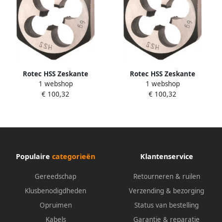
Rotec HSS Zeskante
Rotec HSS Zeskante
1 webshop
1 webshop
Snijmoeren DIN 382 BSP G 3
Snijmoeren DIN 382 BSP G 1
€ 100,32
€ 100,32
8-19 3770375
2-14 3770500 377.0500
Populaire
categorieën
Klantenservice
Gereedschap
Retourneren & ruilen
Klusbenodigdheden
Verzending & bezorging
Opruimen
Status van bestelling
Kabels
Garantie & reparatie