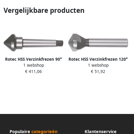
Vergelijkbare producten
Rotec HSS Verzinkfrezen 90°
Rotec HSS Verzinkfrezen 120°
1 webshop
1 webshop
3 snijk. DIN 335 D 80 0
3 snijk. DIN 335 C 25 0
€ 411,06
€ 51,92
4018000
4092500
Populaire
categorieën
Klantenservice