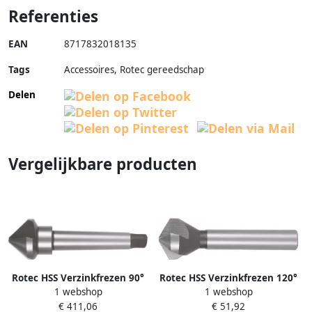
Referenties
EAN
8717832018135
Tags
Accessoires, Rotec gereedschap
Delen
Vergelijkbare producten
Rotec HSS Verzinkfrezen 90°
Rotec HSS Verzinkfrezen 120°
1 webshop
1 webshop
3 snijk. DIN 335 D 80 0
3 snijk. DIN 335 C 25 0
€ 411,06
€ 51,92
4018000
4092500