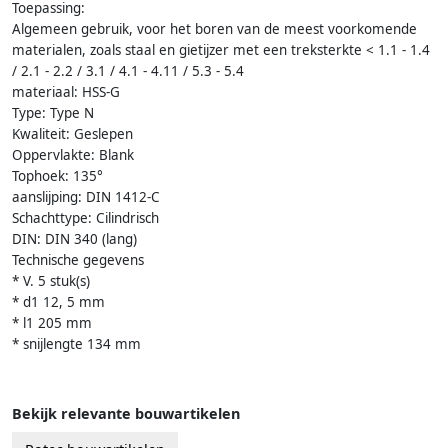
Toepassing:
Algemeen gebruik, voor het boren van de meest voorkomende
materialen, zoals staal en gietijzer met een treksterkte < 1.1 - 1.4
/ 2.1 - 2.2 / 3.1 / 4.1 - 4.11 / 5.3 - 5.4
materiaal: HSS-G
Type: Type N
Kwaliteit: Geslepen
Oppervlakte: Blank
Tophoek: 135°
aanslijping: DIN 1412-C
Schachttype: Cilindrisch
DIN: DIN 340 (lang)
Technische gegevens
* V. 5 stuk(s)
* d1 12, 5 mm
* l1 205 mm
* snijlengte 134 mm
Bekijk relevante bouwartikelen