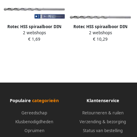
Rotec HSS spiraalboor DIN
Rotec HSS spiraalboor DIN
2 webshops
2 webshops
340 type N ø11 0 in etui
340 type N ø3 0 10 stuk(s)
€ 1,69
€ 10,29
150.1100E
1500300 150.0300
Populaire
categorieën
Klantenservice
Gereedschap
Retourneren & ruilen
Klusbenodigdheden
Verzending & bezorging
Opruimen
Status van bestelling