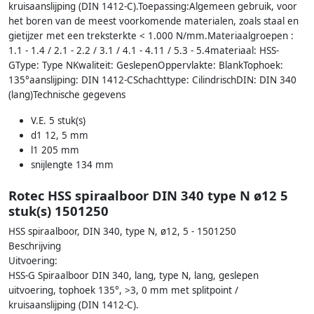
kruisaanslijping (DIN 1412-C).Toepassing:Algemeen gebruik, voor
het boren van de meest voorkomende materialen, zoals staal en
gietijzer met een treksterkte < 1.000 N/mm.Materiaalgroepen :
1.1 - 1.4 / 2.1 - 2.2 / 3.1 / 4.1 - 4.11 / 5.3 - 5.4materiaal: HSS-
GType: Type NKwaliteit: GeslepenOppervlakte: BlankTophoek:
135°aanslijping: DIN 1412-CSchachttype: CilindrischDIN: DIN 340
(lang)Technische gegevens
V.E. 5 stuk(s)
d1 12, 5 mm
l1 205 mm
snijlengte 134 mm
Rotec HSS spiraalboor DIN 340 type N ø12 5
stuk(s) 1501250
HSS spiraalboor, DIN 340, type N, ø12, 5 - 1501250
Beschrijving
Uitvoering:
HSS-G Spiraalboor DIN 340, lang, type N, lang, geslepen
uitvoering, tophoek 135°, >3, 0 mm met splitpoint /
kruisaanslijping (DIN 1412-C).