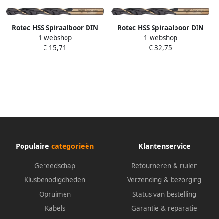
Rotec HSS Spiraalboor DIN
Rotec HSS Spiraalboor DIN
1 webshop
1 webshop
338N Precise 15 0 mm 1
338N Precise 10 9 mm 5
€ 15,71
€ 32,75
stuk(s) 1011500
stuk(s) 1011090
Populaire
categorieën
Klantenservice
Gereedschap
Retourneren & ruilen
Klusbenodigdheden
Verzending & bezorging
Opruimen
Status van bestelling
Kabels
Garantie & reparatie