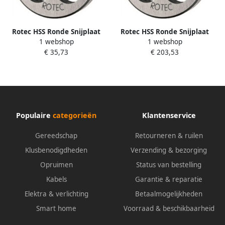
Rotec HSS Ronde Snijplaat
Rotec HSS Ronde Snijplaat
1 webshop
1 webshop
DIN 223 MF M14x1 5 3611415
DIN 223 MF M42x2 0 3614220
€ 35,73
€ 203,53
Populaire
categorieën
Klantenservice
Gereedschap
Retourneren & ruilen
Klusbenodigdheden
Verzending & bezorging
Opruimen
Status van bestelling
Kabels
Garantie & reparatie
Elektra & verlichting
Betaalmogelijkheden
Smart home
Voorraad & beschikbaarheid