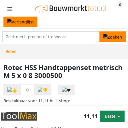
Rotec
Rotec HSS Handtappenset metrisch
M 5 x 0 8 3000500
0
Beschikbaar voor
bij
shop:
11,11
1
11,11
Bestel »