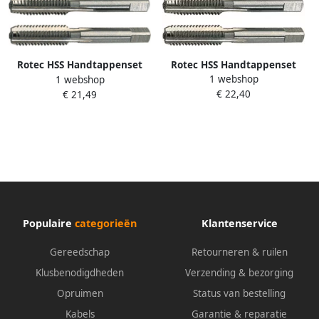
Rotec HSS Handtappenset
Rotec HSS Handtappenset
1 webshop
1 webshop
metrisch M 3 5 x 0 6 3000350
metrisch M 4 5 x 0 75
€ 22,40
€ 21,49
3000450
Populaire
categorieën
Klantenservice
Gereedschap
Retourneren & ruilen
Klusbenodigdheden
Verzending & bezorging
Opruimen
Status van bestelling
Kabels
Garantie & reparatie