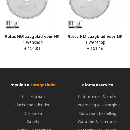
Rotec HM zaagblad voor NF-
Rotec HM zaagblad voor NF-
1 webshop
1 webshop
metalen ø350x3 3x40mm
metalen ø350x3 3x30mm
€ 154,01
€ 161,16
Z=84 TF pos 5550065
Z=96 TF neg 5552135
Populaire
categorieën
Klantenservice
Gereedschap
Retourneren & ruilen
Klusbenodigdheden
Verzending & bezorging
Opruimen
Status van bestelling
Kabels
Garantie & reparatie