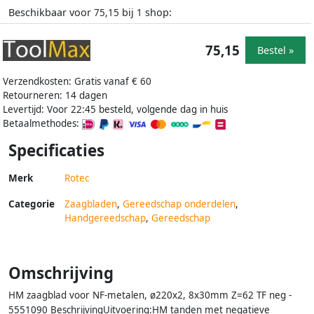
Beschikbaar voor
bij
shop:
75,15
1
75,15
Bestel »
Verzendkosten: Gratis vanaf € 60
Retourneren: 14 dagen
Levertijd: Voor 22:45 besteld, volgende dag in huis
Betaalmethodes:
Specificaties
Merk
Rotec
Categorie
Zaagbladen
,
Gereedschap onderdelen
,
Handgereedschap
,
Gereedschap
Omschrijving
HM zaagblad voor NF-metalen, ø220x2, 8x30mm Z=62 TF neg -
5551090 BeschrijvingUitvoering:HM tanden met negatieve