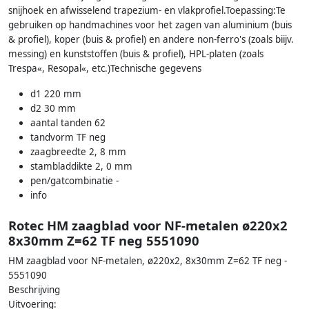
snijhoek en afwisselend trapezium- en vlakprofiel.Toepassing:Te
gebruiken op handmachines voor het zagen van aluminium (buis
& profiel), koper (buis & profiel) en andere non-ferro's (zoals biijv.
messing) en kunststoffen (buis & profiel), HPL-platen (zoals
Trespa«, Resopal«, etc.)Technische gegevens
d1 220 mm
d2 30 mm
aantal tanden 62
tandvorm TF neg
zaagbreedte 2, 8 mm
stambladdikte 2, 0 mm
pen/gatcombinatie -
info
Rotec HM zaagblad voor NF-metalen ø220x2
8x30mm Z=62 TF neg 5551090
HM zaagblad voor NF-metalen, ø220x2, 8x30mm Z=62 TF neg -
5551090
Beschrijving
Uitvoering: