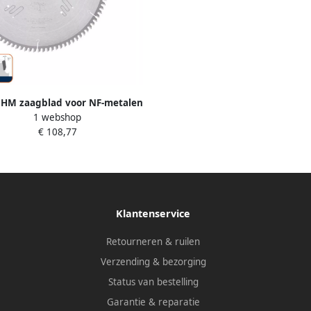
 HM zaagblad voor NF-metalen
1 webshop
2 4x30mm Z=68 TF neg 5552055
€ 108,77
Klantenservice
Retourneren & ruilen
Verzending & bezorging
Status van bestelling
Garantie & reparatie