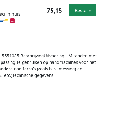
75,15
Bestel »
ag in huis
 5551085 BeschrijvingUitvoering:HM tanden met
oepassing:Te gebruiken op handmachines voor het
ndere non-ferro's (zoals biijv. messing) en
l«, etc.)Technische gegevens