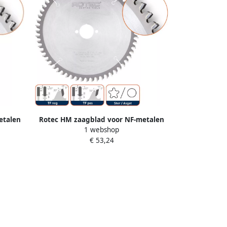
etalen
Rotec HM zaagblad voor NF-metalen
1 webshop
5552165
ø150x2 8x20mm Z=42 TF neg 5551005
€ 53,24