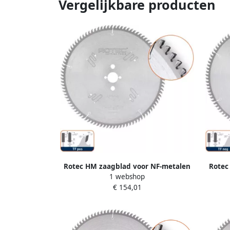
Vergelijkbare producten
Rotec HM zaagblad voor NF-metalen
Rotec
1 webshop
ø350x3 3x40mm Z=84 TF pos 5550065
ø350x
€ 154,01