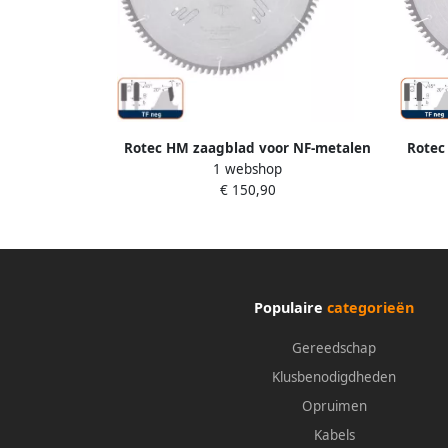
Rotec HM zaagblad voor NF-metalen
Rotec
1 webshop
ø300x3 2x30mm Z=96 TF neg 5552085
ø260x
€ 150,90
Populaire
categorieën
Gereedschap
Klusbenodigdheden
Opruimen
Kabels