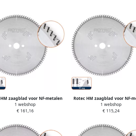
 HM zaagblad voor NF-metalen
Rotec HM zaagblad voor NF-m
1 webshop
1 webshop
3 3x30mm Z=96 TF neg 5552135
ø250x3 2x30mm Z=80 TF neg 5
€ 161,16
€ 115,24