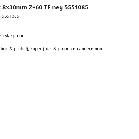
2 8x30mm Z=60 TF neg 5551085
- 5551085
n vlakprofiel.
is & profiel), koper (buis & profiel) en andere non-