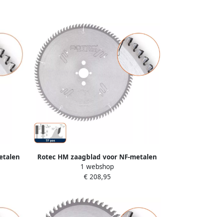
etalen
Rotec HM zaagblad voor NF-metalen
1 webshop
552025
ø400x4 0x30mm Z=96 TF pos 5550075
€ 208,95