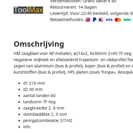
Verzendkosten: Gratis vanaf € 60
Retourneren: 14 dagen
Levertijd: Voor 22:45 besteld, volgende d
Betaalmethodes:
Omschrijving
HM zaagblad voor NF-metalen, ø216x2, 8x30mm Z=60 TF neg -
negatieve snijhoek en afwisselend trapezium- en vlakprofiel.T
zagen van aluminium (buis & profiel), koper (buis & profiel) en a
kunststoffen (buis & profiel), HPL-platen (zoals Trespa«, Resopa
d1 216 mm
d2 30 mm
aantal tanden 60
tandvorm TF neg
zaagbreedte 2, 8 mm
stambladdikte 2, 0 mm
pen/gatcombinatie 2/7/42
info