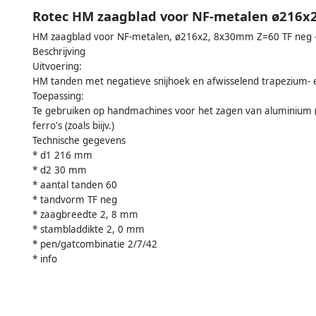
Rotec HM zaagblad voor NF-metalen ø216x
HM zaagblad voor NF-metalen, ø216x2, 8x30mm Z=60 TF neg 
Beschrijving
Uitvoering:
HM tanden met negatieve snijhoek en afwisselend trapezium- e
Toepassing:
Te gebruiken op handmachines voor het zagen van aluminium (bu
ferro's (zoals biijv.)
Technische gegevens
* d1 216 mm
* d2 30 mm
* aantal tanden 60
* tandvorm TF neg
* zaagbreedte 2, 8 mm
* stambladdikte 2, 0 mm
* pen/gatcombinatie 2/7/42
* info