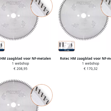
 HM zaagblad voor NF-metalen
Rotec HM zaagblad voor NF-m
1 webshop
1 webshop
3 8x30mm Z=96 TF neg 5552180
ø350x3 4x40mm Z=108 TF neg 
€ 208,95
€ 170,32