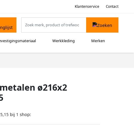
Klantenservice
Contact
evestigingsmateriaal
Werkkleding
Merken
-metalen ø216x2
5
bij
shop:
75,15
1