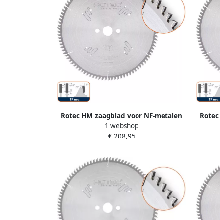
Rotec HM zaagblad voor NF-metalen
Rotec
1 webshop
ø400x3 8x32mm Z=96 TF neg 5552190
ø400x
€ 208,95