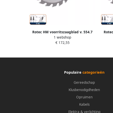
Rotec HM voorritszaagblad v. 554.7
Rotec
1 webshop
ø215x4 4 5 4x50mm Z=42 K WZ
ø2
€ 172,55
5548090
Populaire
categorieën
Gereedschap
Klusbenodigdheden
Opruimen
Kabels
Elektra & verlichting