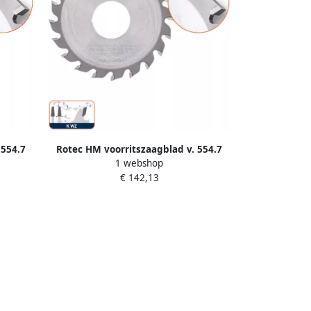
 554.7
Rotec HM voorritszaagblad v. 554.7
1 webshop
 WZ
ø200x4 4 5 4x80mm Z=36 K WZ
€ 142,13
5548085