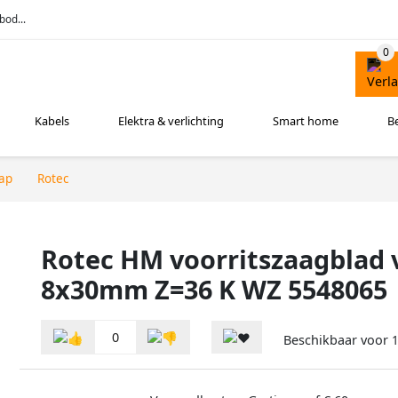
bod...
Kabels
Elektra & verlichting
Smart home
B
ap
Rotec
Rotec HM voorritszaagblad v
8x30mm Z=36 K WZ 5548065
0
Beschikbaar voor