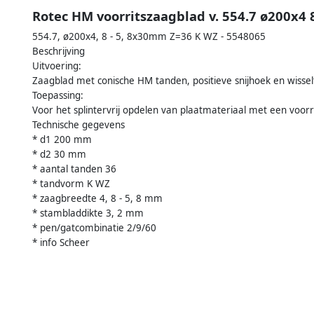
Rotec HM voorritszaagblad v. 554.7 ø200x
554.7, ø200x4, 8 - 5, 8x30mm Z=36 K WZ - 5548065
Beschrijving
Uitvoering:
Zaagblad met conische HM tanden, positieve snijhoek en wisse
Toepassing:
Voor het splintervrij opdelen van plaatmateriaal met een voorri
Technische gegevens
* d1 200 mm
* d2 30 mm
* aantal tanden 36
* tandvorm K WZ
* zaagbreedte 4, 8 - 5, 8 mm
* stambladdikte 3, 2 mm
* pen/gatcombinatie 2/9/60
* info Scheer