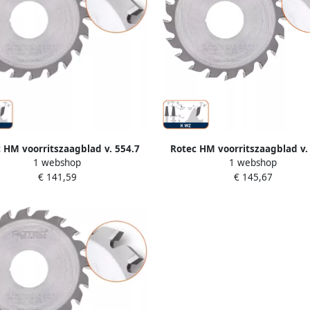
 HM voorritszaagblad v. 554.7
Rotec HM voorritszaagblad v.
1 webshop
1 webshop
60x4 4 5 4x55mm Z=36 K WZ
ø200x4 4 5 6x65mm Z=36 K
€ 141,59
€ 145,67
5548030
5548075