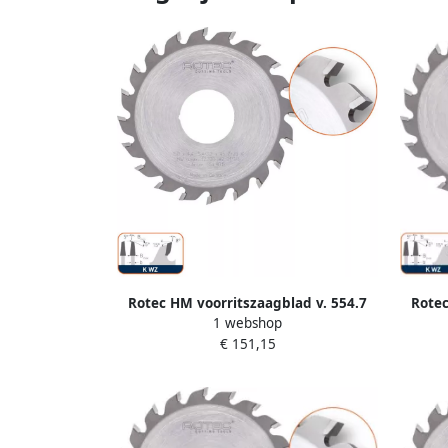
Rotec HM voorritszaagblad v. 554.7
Rotec
1 webshop
ø180x4 4 5 4x50mm Z=42 K WZ
ø1
€ 151,15
5548050