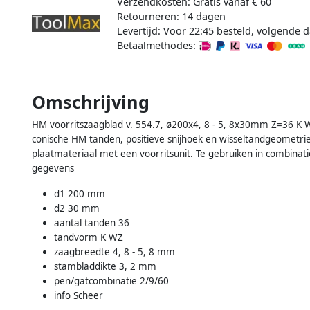
Verzendkosten: Gratis vanaf € 60
Retourneren: 14 dagen
Levertijd: Voor 22:45 besteld, volgende d
Betaalmethodes:
Omschrijving
HM voorritszaagblad v. 554.7, ø200x4, 8 - 5, 8x30mm Z=36 K 
conische HM tanden, positieve snijhoek en wisseltandgeometrie.
plaatmateriaal met een voorritsunit. Te gebruiken in combinat
gegevens
d1 200 mm
d2 30 mm
aantal tanden 36
tandvorm K WZ
zaagbreedte 4, 8 - 5, 8 mm
stambladdikte 3, 2 mm
pen/gatcombinatie 2/9/60
info Scheer