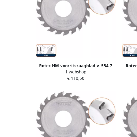
Rotec HM voorritszaagblad v. 554.7
Rotec
1 webshop
ø125x4 4 5 4x30mm Z=20 K WZ
ø1
€ 110,50
5548005