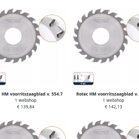
 HM voorritszaagblad v. 554.7
Rotec HM voorritszaagblad v.
1 webshop
1 webshop
80x4 4 5 4x30mm Z=36 K WZ
ø200x4 4 5 4x30mm Z=36 K
€ 139,84
€ 142,13
5548035
5548060