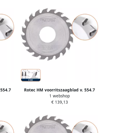
 554.7
Rotec HM voorritszaagblad v. 554.7
1 webshop
 WZ
ø160x4 4 5 4x55mm Z=30 K WZ
€ 139,13
5548025