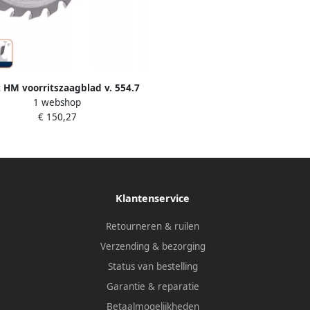
 HM voorritszaagblad v. 554.7
1 webshop
00x4 8 5 8x45mm Z=36 K WZ
€ 150,27
5548070
Klantenservice
Retourneren & ruilen
Verzending & bezorging
Status van bestelling
Garantie & reparatie
Betaalmogelijkheden