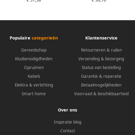
€ 57,58
€ 36,70
7x25x70xø6mm 4361302
ø8x19x64xø6mm 4360809
Populaire
categorieën
Klantenservice
Gereedschap
Retourneren & ruilen
Klusbenodigdheden
Verzending & bezorging
Opruimen
Status van bestelling
Kabels
Garantie & reparatie
Elektra & verlichting
Betaalmogelijkheden
Smart home
Voorraad & beschikbaarheid
Over ons
Inspiratie blog
Contact