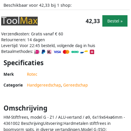
Beschikbaar voor
bij
shop:
42,33
1
42,33
Bestel »
Verzendkosten: Gratis vanaf € 60
Retourneren: 14 dagen
Levertijd: Voor 22:45 besteld, volgende dag in huis
Betaalmethodes:
Specificaties
Merk
Rotec
Categorie
Handgereedschap
,
Gereedschap
Omschrijving
HM-Stiftfrees, model G - Z1 / ALU-vertand / ø9, 6x19x64xø6mm -
4361002 BeschrijvingUitvoering:Hardmetalen stiftfrees in
boomvorm spits, in diverse vertandingen.Model G (ISO: