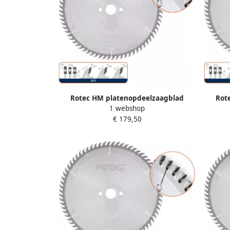
Rot
Rotec HM platenopdeelzaagblad
1 webshop
ø380
ø300x4 4x80mm Z=72 TFF 5547020
€ 179,50