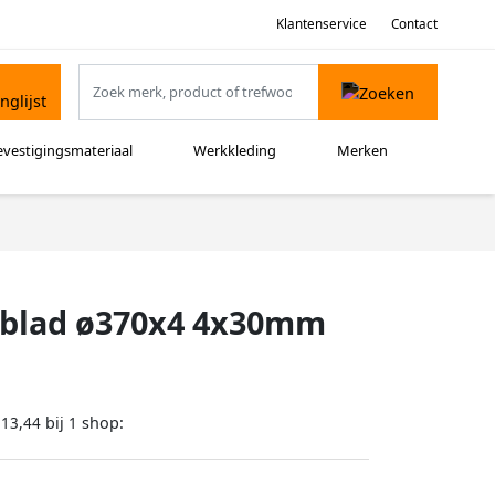
Klantenservice
Contact
evestigingsmateriaal
Werkkleding
Merken
gblad ø370x4 4x30mm
bij
shop:
213,44
1