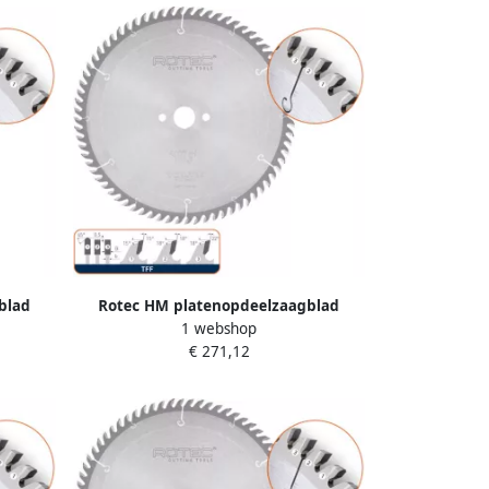
blad
Rotec HM platenopdeelzaagblad
1 webshop
47170
ø450x4 4x30mm Z=72 TFF 5547135
€ 271,12