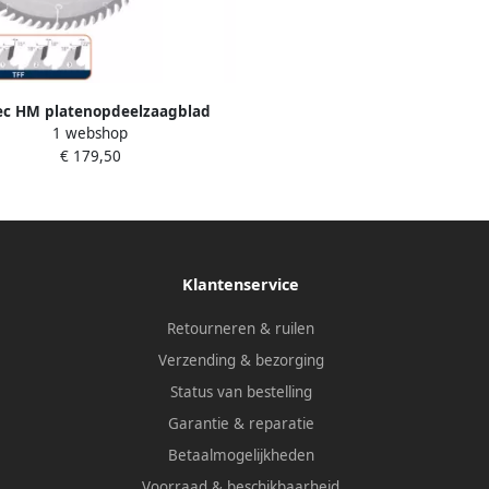
ec HM platenopdeelzaagblad
1 webshop
x4 4x30mm Z=72 TFF 5547025
€ 179,50
Klantenservice
Retourneren & ruilen
Verzending & bezorging
Status van bestelling
Garantie & reparatie
Betaalmogelijkheden
Voorraad & beschikbaarheid