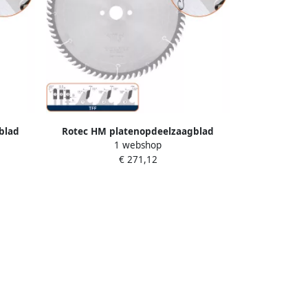
blad
Rotec HM platenopdeelzaagblad
1 webshop
47185
ø450x4 8x80mm Z=72 TFF 5547150
€ 271,12