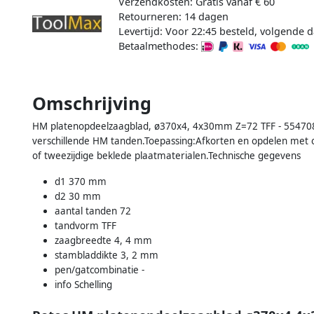
Verzendkosten: Gratis vanaf € 60
Retourneren: 14 dagen
Levertijd: Voor 22:45 besteld, volgende d
Betaalmethodes:
Omschrijving
HM platenopdeelzaagblad, ø370x4, 4x30mm Z=72 TFF - 5547085
verschillende HM tanden.Toepassing:Afkorten en opdelen met o
of tweezijdige beklede plaatmaterialen.Technische gegevens
d1 370 mm
d2 30 mm
aantal tanden 72
tandvorm TFF
zaagbreedte 4, 4 mm
stambladdikte 3, 2 mm
pen/gatcombinatie -
info Schelling