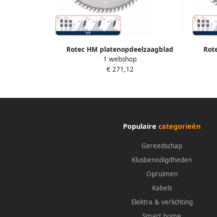
Rotec HM platenopdeelzaagblad
Rot
1 webshop
ø450x4 8x60mm Z=72 TFF 5547145
ø305
€ 271,12
Populaire
categorieën
Gereedschap
Klusbenodigdheden
Opruimen
Kabels
Elektra & verlichting
Smart home