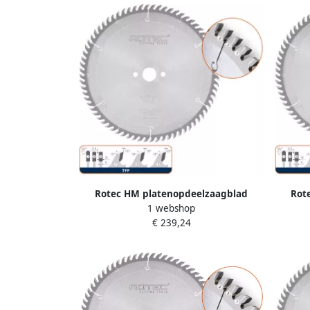
Rotec HM platenopdeelzaagblad
Rot
1 webshop
ø400x4 2x30mm Z=72 TFF 5547100
ø350
€ 239,24