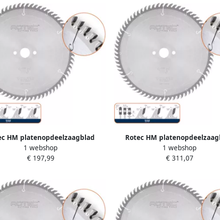
ec HM platenopdeelzaagblad
Rotec HM platenopdeelzaag
1 webshop
1 webshop
x4 4x50mm Z=72 TFF 5547050
ø480x4 8x80mm Z=72 TFF 55
€ 197,99
€ 311,07