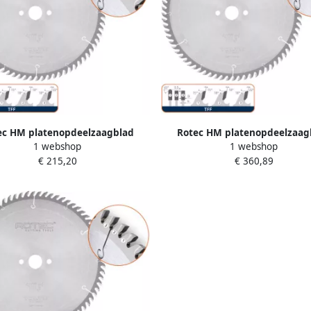
ec HM platenopdeelzaagblad
Rotec HM platenopdeelzaag
1 webshop
1 webshop
x4 4x60mm Z=72 TFF 5547090
ø520x4 8x60mm Z=72 TFF 55
€ 215,20
€ 360,89