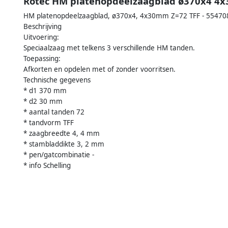
Rotec HM platenopdeelzaagblad ø370x4 4
HM platenopdeelzaagblad, ø370x4, 4x30mm Z=72 TFF - 55470
Beschrijving
Uitvoering:
Speciaalzaag met telkens 3 verschillende HM tanden.
Toepassing:
Afkorten en opdelen met of zonder voorritsen.
Technische gegevens
* d1 370 mm
* d2 30 mm
* aantal tanden 72
* tandvorm TFF
* zaagbreedte 4, 4 mm
* stambladdikte 3, 2 mm
* pen/gatcombinatie -
* info Schelling