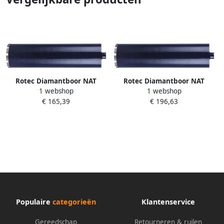
Rotec Diamantboor NAT
Rotec Diamantboor NAT
1 webshop
1 webshop
111x400xM30 (10)24x2 5x9 0
105x400xM30 (9)24x2 5x9 0
€ 165,39
€ 196,63
blauw 7701113
blauw 7701053
Populaire
categorieën
Klantenservice
Gereedschap
Retourneren & ruilen