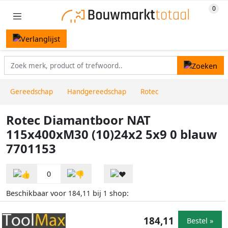
Gereedschap
Handgereedschap
Rotec
Rotec Diamantboor NAT
115x400xM30 (10)24x2 5x9 0 blauw
7701153
0
Beschikbaar voor
bij
shop:
184,11
1
184,11
Bestel »