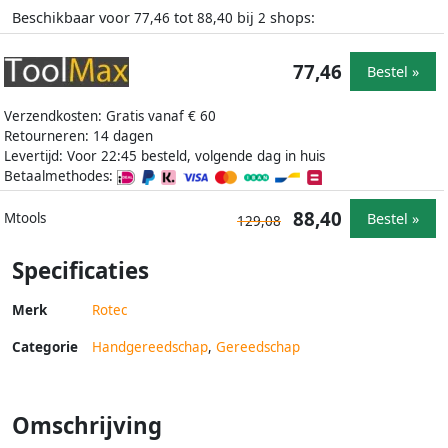
Beschikbaar voor
tot
bij
shops:
77,46
88,40
2
77,46
Bestel »
Verzendkosten: Gratis vanaf € 60
Retourneren: 14 dagen
Levertijd: Voor 22:45 besteld, volgende dag in huis
Betaalmethodes:
88,40
Bestel »
Mtools
129,08
Specificaties
Merk
Rotec
Categorie
Handgereedschap
,
Gereedschap
Omschrijving