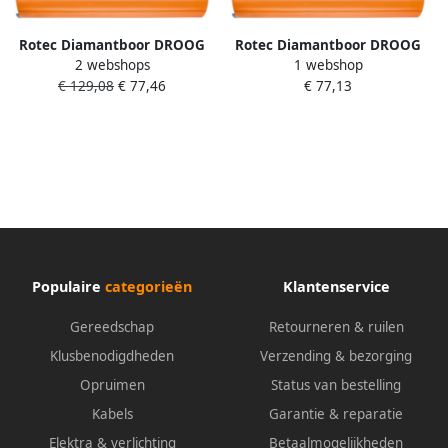
Rotec Diamantboor DROOG
Rotec Diamantboor DROOG
2 webshops
1 webshop
40x400xM16 Ring 3 0x9 0
42x300xM16 Ring 3 0x9 0
€ 129,08
€ 77,46
€ 77,13
7750400
7750421
Populaire
categorieën
Klantenservice
Gereedschap
Retourneren & ruilen
Klusbenodigdheden
Verzending & bezorging
Opruimen
Status van bestelling
Kabels
Garantie & reparatie
Elektra & verlichting
Betaalmogelijkheden