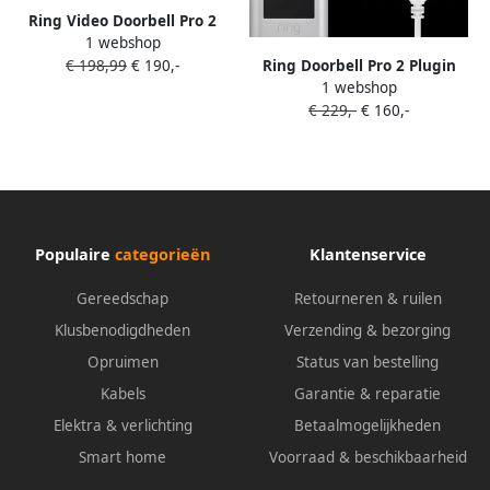
Ring Video Doorbell Pro 2
1 webshop
Plugin + Chime
Ring Doorbell Pro 2 Plugin
€ 198,99
€ 190,-
1 webshop
€ 229,-
€ 160,-
Populaire
categorieën
Klantenservice
Gereedschap
Retourneren & ruilen
Klusbenodigdheden
Verzending & bezorging
Opruimen
Status van bestelling
Kabels
Garantie & reparatie
Elektra & verlichting
Betaalmogelijkheden
Smart home
Voorraad & beschikbaarheid