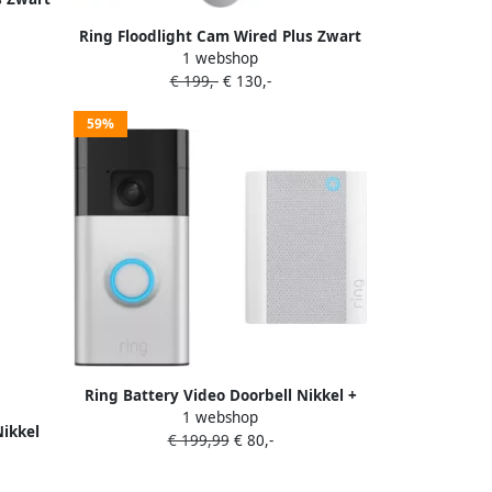
Ring Floodlight Cam Wired Plus Zwart
1 webshop
€ 199,-
€ 130,-
59%
Ring Battery Video Doorbell Nikkel +
1 webshop
Chime
Nikkel
€ 199,99
€ 80,-