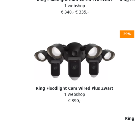
1 webshop
Duo-Pack
€ 340,-
€ 335,-
29%
Ring Floodlight Cam Wired Plus Zwart
1 webshop
3-pack
€ 390,-
Ring