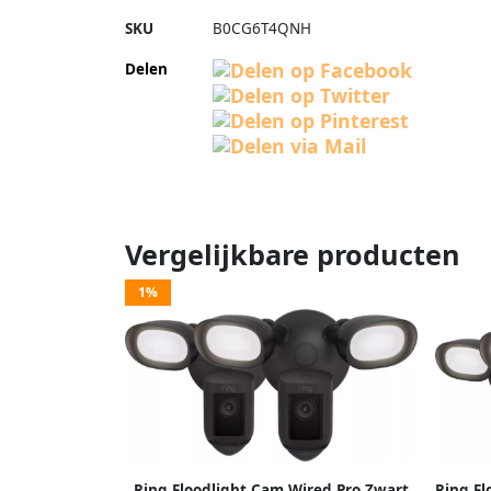
SKU
B0CG6T4QNH
Delen
Vergelijkbare producten
1%
Ring Floodlight Cam Wired Pro Zwart
Ring Fl