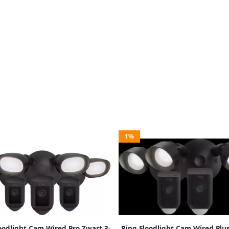
1%
oodlight Cam Wired Pro Zwart 3-
Ring Floodlight Cam Wired Plu