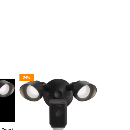
34%
s Zwart