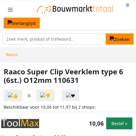
Raaco
Raaco Super Clip Veerklem type 6
(6st.) O12mm 110631
0
Beschikbaar voor
tot
bij
shops:
10,06
11,97
2
10,06
Bestel »