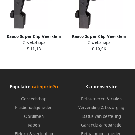
Raaco Super Clip Veerklem
Raaco Super Clip Veerklem
2 webshops
2 webshops
type 6 (6st.) O24mm 110655
type 6 (6st.) O18mm 110648
€ 11,13
€ 10,06
Populaire
categorieën
Klantenservice
Gereedschap
Retourneren & ruilen
Klusbenodigdheden
Verzending & bezorging
Opruimen
Status van bestelling
Kabels
Garantie & reparatie
Elektra & verlichting
Betaalmogelijkheden