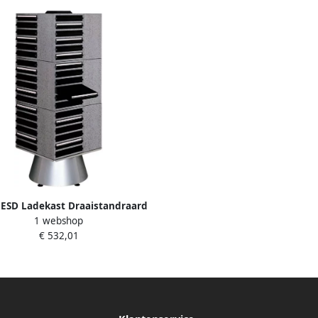
 ESD Ladekast Draaistandraard
1 webshop
leeg type 250 103749
€ 532,01