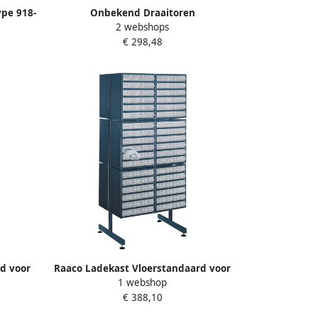
ype 918-
Onbekend Draaitoren
2 webshops
B680xD680xH1.760 mm voor 12 laden
€ 298,48
gegalvaniseerde staalplaat donkerbl
d voor
Raaco Ladekast Vloerstandaard voor
1 webshop
type 250 leeg 137614
€ 388,10