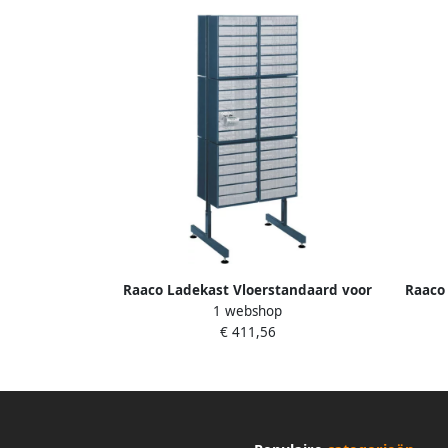
Raaco Ladekast Vloerstandaard voor
Raaco
1 webshop
type 900 leeg 137522
€ 411,56