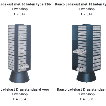
adekast met 36 laden type 936-
Raaco Ladekast met 18 laden t
1 webshop
1 webshop
01 137461
02 137478
€ 73,14
€ 73,14
 Ladekast Draaistandaard voor
Raaco Ladekast Draaistandaar
1 webshop
1 webshop
type 900 leeg 137515
type 250 Leeg 137607
€ 430,84
€ 498,80