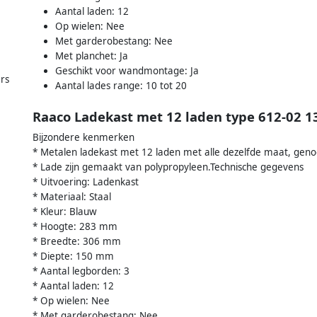
Aantal laden: 12
Op wielen: Nee
Met garderobestang: Nee
Met planchet: Ja
Geschikt voor wandmontage: Ja
rs
Aantal lades range: 10 tot 20
Raaco Ladekast met 12 laden type 612-02 1
Bijzondere kenmerken
* Metalen ladekast met 12 laden met alle dezelfde maat, genoe
* Lade zijn gemaakt van polypropyleen.Technische gegevens
* Uitvoering: Ladenkast
* Materiaal: Staal
* Kleur: Blauw
* Hoogte: 283 mm
* Breedte: 306 mm
* Diepte: 150 mm
* Aantal legborden: 3
* Aantal laden: 12
* Op wielen: Nee
* Met garderobestang: Nee