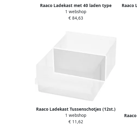
Raaco Ladekast met 40 laden type
Raaco L
1 webshop
1240-123 137430
€ 84,63
Raaco Ladekast Tussenschotjes (12st.)
1 webshop
250-02 106764
Raaco
€ 11,62