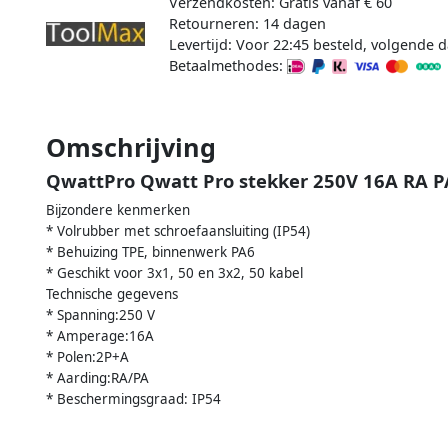
Verzendkosten: Gratis vanaf € 60
Retourneren: 14 dagen
Levertijd: Voor 22:45 besteld, volgende d
Betaalmethodes:
Omschrijving
QwattPro Qwatt Pro stekker 250V 16A RA P
Bijzondere kenmerken
* Volrubber met schroefaansluiting (IP54)
* Behuizing TPE, binnenwerk PA6
* Geschikt voor 3x1, 50 en 3x2, 50 kabel
Technische gegevens
* Spanning:250 V
* Amperage:16A
* Polen:2P+A
* Aarding:RA/PA
* Beschermingsgraad: IP54