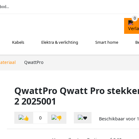
bod...
Kabels
Elektra & verlichting
Smart home
B
ateriaal
QwattPro
QwattPro Qwatt Pro stekker
2 2025001
0
Beschikbaar voor