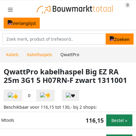
Kabels
Kabelhaspels
QwattPro
QwattPro kabelhaspel Big EZ RA
25m 3G1 5 H07RN-F zwart 1311001
0
Beschikbaar voor
tot
bij
shops:
116,15
130,-
2
116,15
Bestel »
Mtools