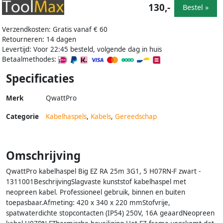
130,-
Bestel »
Verzendkosten: Gratis vanaf € 60
Retourneren: 14 dagen
Levertijd: Voor 22:45 besteld, volgende dag in huis
Betaalmethodes:
Specificaties
Merk
QwattPro
Categorie
Kabelhaspels
,
Kabels
,
Gereedschap
Omschrijving
QwattPro kabelhaspel Big EZ RA 25m 3G1, 5 H07RN-F zwart -
1311001BeschrijvingSlagvaste kunststof kabelhaspel met
neopreen kabel. Professioneel gebruik, binnen en buiten
toepasbaar.Afmeting: 420 x 340 x 220 mmStofvrije,
spatwaterdichte stopcontacten (IP54) 250V, 16A geaardNeopreen