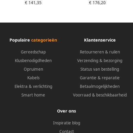
€ 141,35
€ 176,20
1311002
1311004
Populaire
categorieën
Klantenservice
Gereedschap
Retourneren & ruilen
Klusbenodigdheden
Verzending & bezorging
Opruimen
Status van bestelling
Kabels
Garantie & reparatie
Elektra & verlichting
Betaalmogelijkheden
Smart home
Voorraad & beschikbaarheid
Over ons
Inspiratie blog
Contact