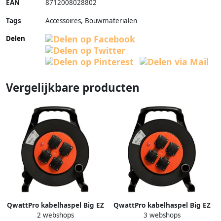
EAN
8712008028802
Tags
Accessoires, Bouwmaterialen
Delen
Vergelijkbare producten
QwattPro kabelhaspel Big EZ
QwattPro kabelhaspel Big EZ
2 webshops
3 webshops
RA 25m 3G2 5 H07RN-F zwart
RA 40m 3G2 5 H07RN-F zwart