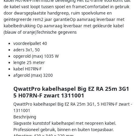
kabel H07RN-FThermische beveiliging Het EZ-frame voorkomt dat
de kabel vast loopt tussen spoel en frameComfortabel in gebruik
door dwarsgeplaatste handgreep, ruim spoelvolume en
geïntegreerde rem2 jaar garantieOp aanvraag leverbaar met
kabelbedrukking Op aanvraag leverbaar met gekleurde kabel
(blauw of oranje)Technische gegevens
voordeelpallet 40
aders 3x1, 50
opgerold (max) 1035 W
lengte 25 meter
kabel H07RN-F
afgerold (max) 3200
QwattPro kabelhaspel Big EZ RA 25m 3G1
5 H07RN-F zwart 1311001
QwattPro kabelhaspel Big EZ RA 25m 3G1, 5 H07RN-F zwart -
1311001
Beschrijving
Slagvaste kunststof kabelhaspel met neopreen kabel.
Professioneel gebruik, binnen en buiten toepasbaar.