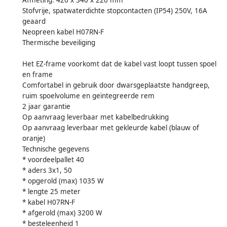
Afmeting: 420 x 340 x 220 mm
Stofvrije, spatwaterdichte stopcontacten (IP54) 250V, 16A
geaard
Neopreen kabel H07RN-F
Thermische beveiliging
Het EZ-frame voorkomt dat de kabel vast loopt tussen spoel
en frame
Comfortabel in gebruik door dwarsgeplaatste handgreep,
ruim spoelvolume en geïntegreerde rem
2 jaar garantie
Op aanvraag leverbaar met kabelbedrukking
Op aanvraag leverbaar met gekleurde kabel (blauw of
oranje)
Technische gegevens
* voordeelpallet 40
* aders 3x1, 50
* opgerold (max) 1035 W
* lengte 25 meter
* kabel H07RN-F
* afgerold (max) 3200 W
* besteleenheid 1