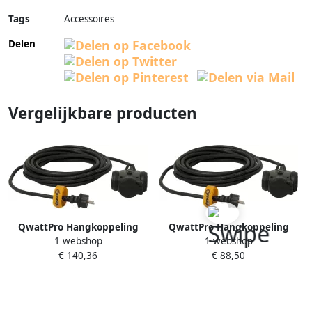
Tags
Accessoires
Delen
Vergelijkbare producten
QwattPro Hangkoppeling
QwattPro Hangkoppeling
1 webshop
1 webshop
3xRA 25m 3G2 5 H07RN-F
3xRA 25m 3G1 5 H07RN-F
€ 140,36
€ 88,50
2571006
2571003