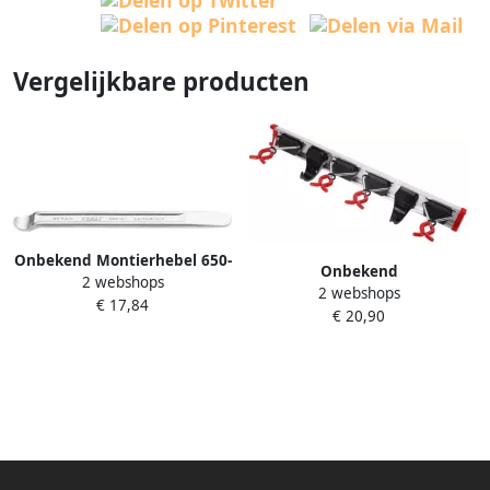
Vergelijkbare producten
Onbekend Montierhebel 650-
Onbekend
2 webshops
8 L.199mm CV-Stahl Doppel-T-
2 webshops
Gereedschaphouderrail
€ 17,84
Profil HAZET
€ 20,90
lengte geleiderail 500 mm
haak 2 houder4 aluminium