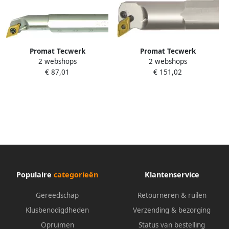
Promat Tecwerk
Promat Tecwerk
2 webshops
2 webshops
Wisselplaathouder | A1012K-
Wisselplaathouder | A40T-
€ 87,01
€ 151,02
SDQCL 07 | links vernikkeld |
PDUNL 15 | links
met interne koeling
gebruineerd | met interne
4000859990
koeling 6484002200
Populaire
categorieën
Klantenservice
Gereedschap
Retourneren & ruilen
Klusbenodigdheden
Verzending & bezorging
Opruimen
Status van bestelling