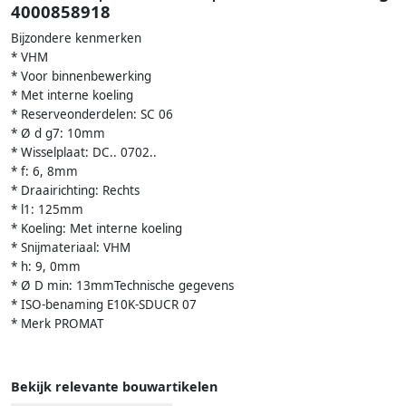
4000858918
Bijzondere kenmerken
* VHM
* Voor binnenbewerking
* Met interne koeling
* Reserveonderdelen: SC 06
* Ø d g7: 10mm
* Wisselplaat: DC.. 0702..
* f: 6, 8mm
* Draairichting: Rechts
* l1: 125mm
* Koeling: Met interne koeling
* Snijmateriaal: VHM
* h: 9, 0mm
* Ø D min: 13mmTechnische gegevens
* ISO-benaming E10K-SDUCR 07
* Merk PROMAT
Bekijk relevante bouwartikelen