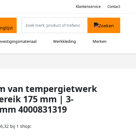
Klantenservice
Contact
evestigingsmateriaal
Werkkleding
Merken
m van tempergietwerk
reik 175 mm | 3-
 mm 4000831319
bij
shop:
46,32
1