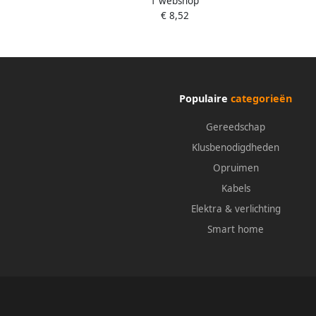
1 webshop
tempergietwerk | spanwijdte 150 mm
temp
€ 8,52
werkbereik 80 mm | houten greep | 25
m
x 6 mm 4000831332
com
Populaire
categorieën
Gereedschap
Klusbenodigdheden
Opruimen
Kabels
Elektra & verlichting
Smart home