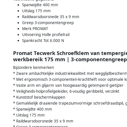
Spanwijdte 400 mm
Uitslag 175 mm
Raildwarsdoorsnede 35 x 9 mm
Greep 3-componentengreep
Merk PROMAT
Uitvoering Holle profielrail
Spankracht Tot 6.000 N
Promat Tecwerk Schroefklem van tempergi
werkbereik 175 mm | 3-componentengreep
Bijzondere kenmerken
* Zware ambachtelijke industriekwaliteit met wegglijdbescher
* Met ergonomisch 3-componenten-krachtheft voor optimale k
* Vaste arm en glijarm van hoogwaardig getemperd gietijzer
* Veiligheids-holprofielgeleider, 6-voudig geribbeld, verzinkt
* Kunststof beschermkappen
* Gemakkelijk draaiende trapeziumvormige schroefdraadspil,
* Spanwijdte 400 mm
* Uitslag 175 mm
* Raildwarsdoorsnede 35 x 9 mm