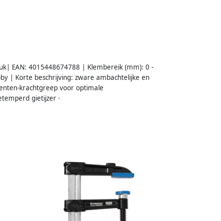
uk| EAN: 4015448674788 | Klembereik (mm): 0 -
y | Korte beschrijving: zware ambachtelijke en
nenten-krachtgreep voor optimale
temperd gietijzer ·