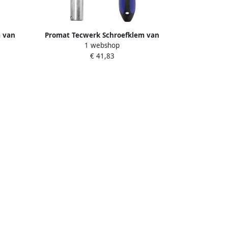
 van
Promat Tecwerk Schroefklem van
1 webshop
 500 mm
tempergietwerk | spanwijdte 1000
€ 41,83
mm werkbereik 120 mm | 3-
8 mm
componentengreep | 30 x 8 mm
4000831304