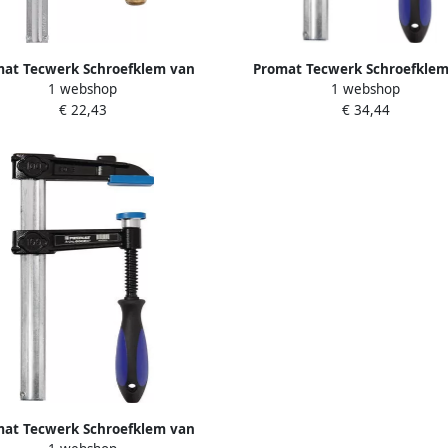
at Tecwerk Schroefklem van
Promat Tecwerk Schroefklem
1 webshop
1 webshop
gietwerk | spanwijdte 250 mm
tempergietwerk | spanwijdte
€ 22,43
€ 34,44
ereik 120 mm | houten greep |
werkbereik 120 mm | 3-
30 x 8 mm 4000831335
componentengreep | 30 x 
4000831301
at Tecwerk Schroefklem van