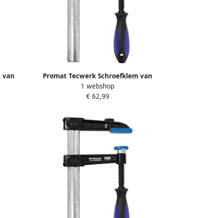
 van
Promat Tecwerk Schroefklem van
1 webshop
 400 mm
tempergietwerk | spanwijdte 1000
€ 62,99
reep |
mm werkbereik 120 mm | 3-
componentengreep | 35 x 11 mm
4000831314