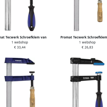
at Tecwerk Schroefklem van
Promat Tecwerk Schroefklem
1 webshop
1 webshop
gietwerk | spanwijdte 400 mm
tempergietwerk | spanwijdte
€ 33,44
€ 26,83
werkbereik 120 mm | 3-
werkbereik 175 mm | houten g
ponentengreep | 30 x 8 mm
35 x 9 mm 4000831338
4000831300