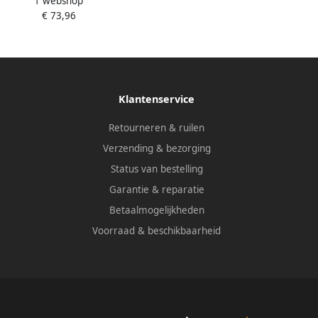
1 webshop
ergietwerk | spanwijdte 1500
€ 73,96
m werkbereik 120 mm | 3-
ponentengreep | 35 x 11 mm
4000831316
Klantenservice
Retourneren & ruilen
Verzending & bezorging
Status van bestelling
Garantie & reparatie
Betaalmogelijkheden
Voorraad & beschikbaarheid