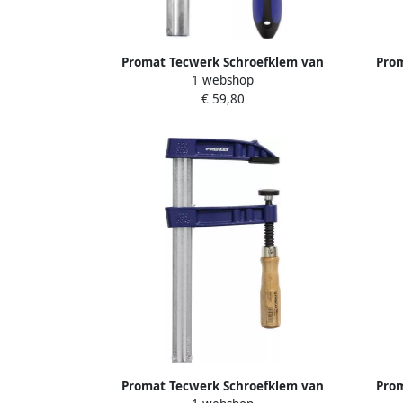
Promat Tecwerk Schroefklem van
Prom
1 webshop
tempergietwerk | spanwijdte 800 mm
temper
€ 59,80
werkbereik 175 mm | 3-
werkb
componentengreep | 35 x 9 mm
4000831321
Promat Tecwerk Schroefklem van
Prom