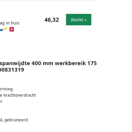
46,32
Bestel »
ag in huis
 spanwijdte 400 mm werkbereik 175
00831319
herming
e krachtoverdracht
er
l, gebruineerd