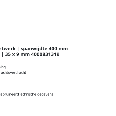
etwerk | spanwijdte 400 mm
 | 35 x 9 mm 4000831319
ming
rachtoverdracht
 gebruineerdTechnische gegevens