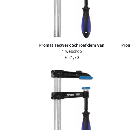
Promat Tecwerk Schroefklem van
Prom
1 webshop
tempergietwerk | spanwijdte 400 mm
temper
€ 21,70
werkbereik 120 mm | 3-
componentengreep | 35 x 11 mm
com
4000831310