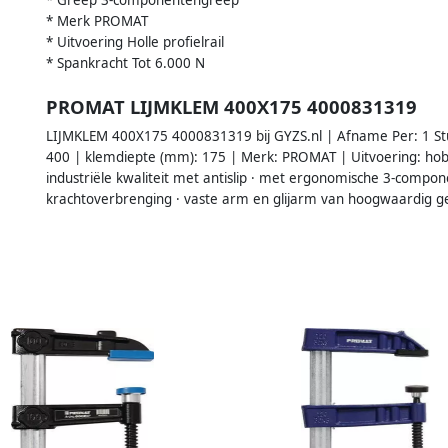
* Greep 3-componentengreep
* Merk PROMAT
* Uitvoering Holle profielrail
* Spankracht Tot 6.000 N
PROMAT LIJMKLEM 400X175 4000831319
LIJMKLEM 400X175 4000831319 bij GYZS.nl | Afname Per: 1 St
400 | klemdiepte (mm): 175 | Merk: PROMAT | Uitvoering: hobb
industriële kwaliteit met antislip · met ergonomische 3-compo
krachtoverbrenging · vaste arm en glijarm van hoogwaardig ge