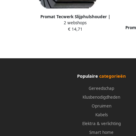
Promat Tecwerk Slijphulshouder |
2 webshops
D30xH20mm | cilinder | schacht-d. 6
Prom
€ 14,71
mm 4000842407
beenle
Populaire
categorieën
Gereedschap
Klusbenodigdheden
Opruimen
Kabels
Elektra & verlichting
Smart home