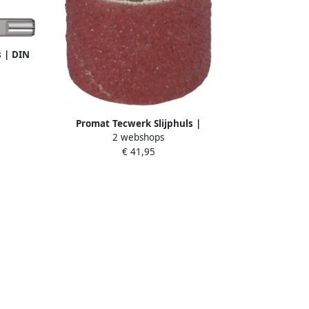
 | DIN
 | HSS-
3 lang
Promat Tecwerk Slijphuls |
2 webshops
D30xB20mm | korreling 150 | korund |
€ 41,95
max. toerental 13000 min-¹ 4000842479