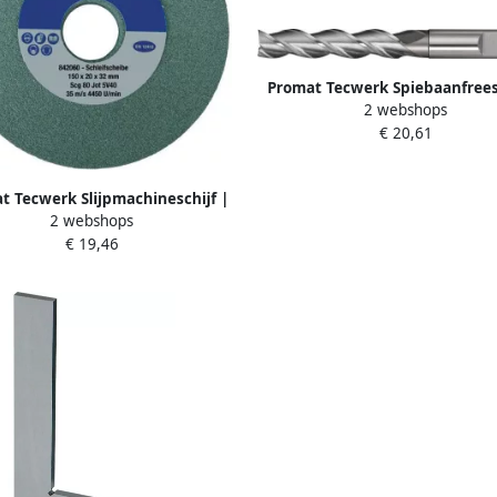
Promat Tecwerk Spiebaanfrees
2 webshops
844 type W | nominale-d. 18 mm
€ 20,61
Co8 DIN 1835 B | snedeaantal 
4000866312
t Tecwerk Slijpmachineschijf |
2 webshops
B32x51mm fijn 80 | vorm A met
€ 19,46
uitsparing 110 x 16 mm |
iliciumcarbide 4000842073