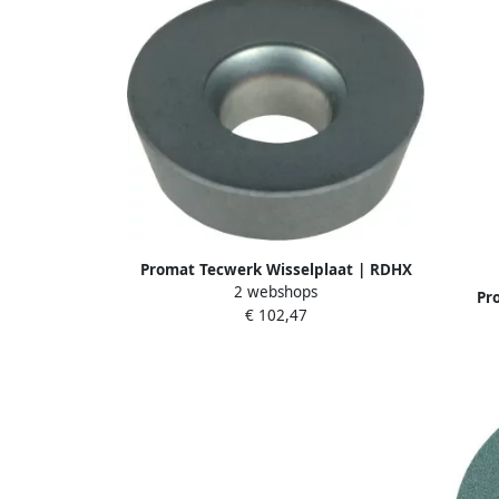
Promat Tecwerk Wisselplaat | RDHX
2 webshops
0702MOT KH05 | kopieerfrezen
Pr
€ 102,47
4000859283
schro
wer