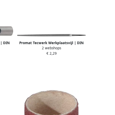
 | DIN
Promat Tecwerk Werkplaatsvijl | DIN
2 webshops
0 mm
7261 | lengte 300 mm dwarsdoorsnede
€ 2,29
lN DIN
12 mm | kap 3 rond 4000840191
ang