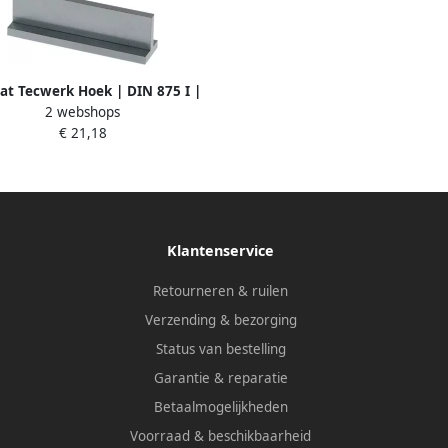
at Tecwerk Hoek | DIN 875 I |
2 webshops
ngte 100x70 mm | met aanslag
€ 21,18
4000858436
Klantenservice
Retourneren & ruilen
Verzending & bezorging
Status van bestelling
Garantie & reparatie
Betaalmogelijkheden
Voorraad & beschikbaarheid