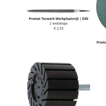
Promat Tecwerk Werkplaatsvijl | DIN
2 webshops
7261 | lengte 300 mm dwarsdoorsnede
€ 2,53
12 mm | kap 1 vierkant 4000840119
Proma
d.200x
s