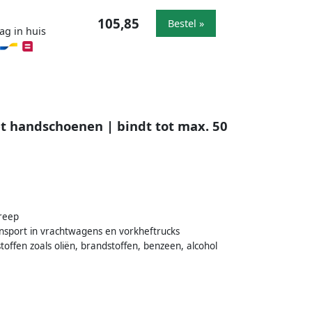
105,85
Bestel »
ag in huis
et handschoenen | bindt tot max. 50
greep
ansport in vrachtwagens en vorkheftrucks
offen zoals oliën, brandstoffen, benzeen, alcohol