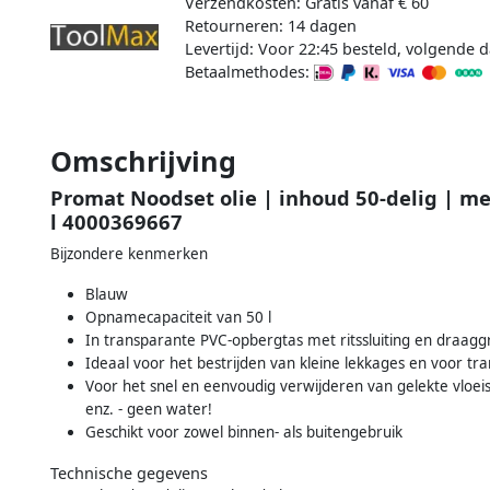
Verzendkosten: Gratis vanaf € 60
Retourneren: 14 dagen
Levertijd: Voor 22:45 besteld, volgende d
Betaalmethodes:
Omschrijving
Promat Noodset olie | inhoud 50-delig | m
l 4000369667
Bijzondere kenmerken
Blauw
Opnamecapaciteit van 50 l
In transparante PVC-opbergtas met ritssluiting en draag
Ideaal voor het bestrijden van kleine lekkages en voor tr
Voor het snel en eenvoudig verwijderen van gelekte vloeist
enz. - geen water!
Geschikt voor zowel binnen- als buitengebruik
Technische gegevens