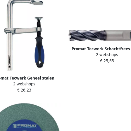
Promat Tecwerk Schachtfrees
2 webshops
6527 L HPC | nominale-d. 2
€ 25,65
inzetlengte 53 mm | VHM TiA
6535 HB | snedeaantal 4 l
4000806522
omat Tecwerk Geheel stalen
2 webshops
efklem | spanwijdte 1000 mm
€ 26,23
kbereik 120 mm | 3C-greep
4000831499