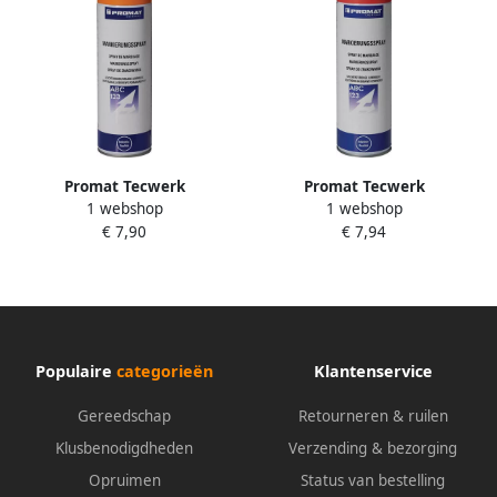
Promat Tecwerk
Promat Tecwerk
1 webshop
1 webshop
Markeringsspray |
Markeringsspray |
€ 7,90
€ 7,94
lichtgevend | oranje | 500 ml
lichtgevend | rood | 500 ml |
| spuitbus 4000354085
spuitbus 4000354086
Populaire
categorieën
Klantenservice
Gereedschap
Retourneren & ruilen
Klusbenodigdheden
Verzending & bezorging
Opruimen
Status van bestelling