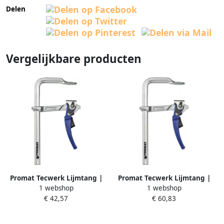
Delen
Vergelijkbare producten
Promat Tecwerk Lijmtang |
Promat Tecwerk Lijmtang |
1 webshop
1 webshop
spanwijdte 200 mm
spanwijdte 300 mm
€ 42,57
€ 60,83
werkbereik 100 mm |
werkbereik 140 mm |
spankracht tot voor 8000 N
spankracht tot voor 8000 N
4000831324
4000831326