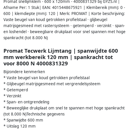
Promat snellijmklem - 600 x 120mm - 4000831329 bij GYZS.nl |
Afname Per: 1 Stuk| EAN: 4015448675921 | Klembereik (mm): 0 -
600 | klemdiepte (mm): 120 | Merk: PROMAT | Korte beschrijving:
Vaste beugel van koud getrokken profielstaal · glijbeugel
matrijsgesmeed met rastersysteem · getemperd · verzinkt · span-
en loshendel · beweegbare drukplaat voor snel spannen met hoge
spankracht (tot 8.000 N)
Promat Tecwerk Lijmtang | spanwijdte 600
mm werkbereik 120 mm | spankracht tot
voor 8000 N 4000831329
Bijzondere kenmerken
* Vaste beugel van koud getrokken profielstaal
* Glijbeugel matrijsgesmeed met vergrendelsysteem
* Getemperd
* Verzinkt
* Span- en ontgrendeling
* Beweeglijke drukplaat om snel te spannen met hoge spankracht
(tot 8.000 N)Technische gegevens
* Spanwijdte 600 mm
* Uitslag 120 mm