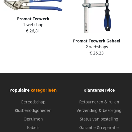
Promat Tecwerk
1 webshop
Ideaalplaatschaar | lengte
€ 26,81
260 mm links | staal max. 0 8
mm | RVS max. 0 45 mm
Promat Tecwerk Geheel
4000810941
2 webshops
stalen schroefklem |
€ 26,23
spanwijdte 1000 mm
werkbereik 120 mm | 3C-
greep 4000831499
Populaire
categorieën
Klantenservice
Gereedschap
Retourneren & ruilen
Klusbenodigdheden
Verzending & bezorging
Opruimen
Status van bestelling
Kabels
Garantie & reparatie