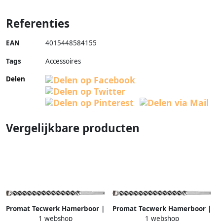
Referenties
EAN
4015448584155
Tags
Accessoires
Delen
Vergelijkbare producten
Promat Tecwerk Hamerboor |
Promat Tecwerk Hamerboor |
1 webshop
1 webshop
SDS-Max | d. 20 0 mm werk-
SDS-Max | d. 12 0 mm werk-