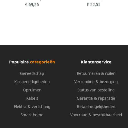
€ 69,26
€ 52,55
L.400 mm L.520 mm | SDS-
L.200 mm L.340 mm | SDS-
max 4000864143
max 4000864134
Populaire
categorieën
Klantenservice
Gereedschap
Retourneren & ruilen
Klusbenodigdheden
Verzending & bezorging
Opruimen
Status van bestelling
Kabels
Garantie & reparatie
Elektra & verlichting
Betaalmogelijkheden
Smart home
Voorraad & beschikbaarheid