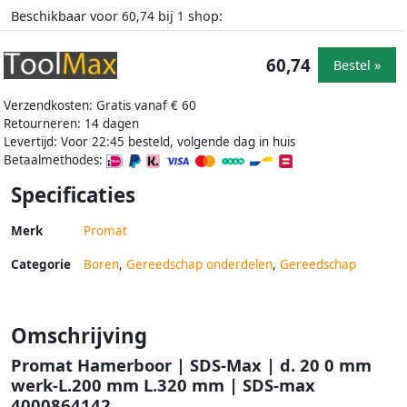
Beschikbaar voor
bij
shop:
60,74
1
60,74
Bestel »
Verzendkosten: Gratis vanaf € 60
Retourneren: 14 dagen
Levertijd: Voor 22:45 besteld, volgende dag in huis
Betaalmethodes:
Specificaties
Merk
Promat
Categorie
Boren
,
Gereedschap onderdelen
,
Gereedschap
Omschrijving
Promat Hamerboor | SDS-Max | d. 20 0 mm
werk-L.200 mm L.320 mm | SDS-max
4000864142