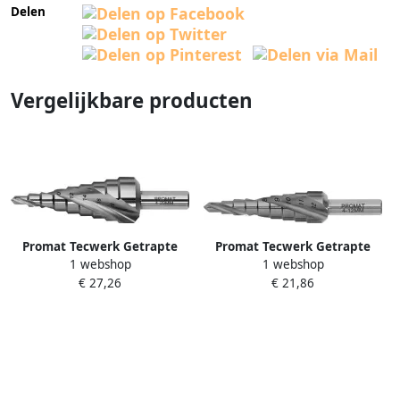
Delen
Vergelijkbare producten
Promat Tecwerk Getrapte
Promat Tecwerk Getrapte
1 webshop
1 webshop
boor | boorbereik 4-20 mm |
boor | boorbereik 4-12 mm |
€ 27,26
€ 21,86
HSS spiraalgegroefd |
HSS spiraalgegroefd |
snedeaantal 2 tredenaantal
snedeaantal 2 tredenaantal
9 4000862082
9 4000862081