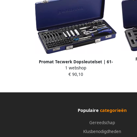
Promat Tecwerk Dopsleutelset | 61-
dopsleu
1 webshop
delig 1 4 inch | sleutelwijdtes 4-13 mm
€ 90,10
| aantal tanden 20 6-Kant 4000821191
Populaire
categorieën
Gereedschap
Klusbenodigdheden