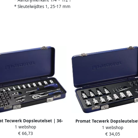
* Aandrijfvierkant 1/4 + 1/2 ?
* Sleutelwijdtes 1, 25-17 mm
t Tecwerk Dopsleutelset | 36-
Promat Tecwerk Dopsleutelset
1 webshop
 4 inch | sleutelwijdtes 4-14 mm
1 webshop
delig | 1 4 + 1 2 inch | T10-T55
€ 66,73
al tanden 20 6-Kant 4000821183
€ 34,05
4000821186