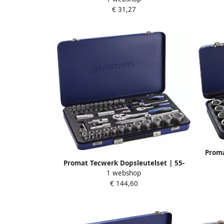
€ 31,27
Proma
Promat Tecwerk Dopsleutelset | 55-
delig 3
1 webshop
delig 1 4 + 1 2 inch | sleutelwijdtes 4-
| aant
€ 144,60
32 mm | aantal tanden 20 36 6-Kant
4000821190