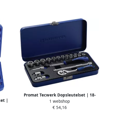
Promat Tecwerk Dopsleutelset | 18-
et |
1 webshop
delig 1 4 inch | sleutelwijdtes 4-14 mm
2 inch |
€ 54,16
| aantal tanden 20 6-Kant 4000821182
ntal
1193