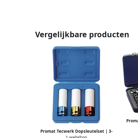
Vergelijkbare producten
Proma
delig 1
Promat Tecwerk Dopsleutelset | 3-
| aant
1 webshop
delig 1 2 inch | lang 6-kant 4000820616