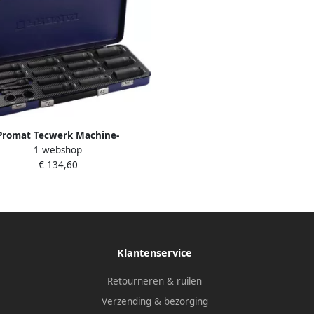
Promat Tecwerk Machine-
1 webshop
telset | 35-delig 1 2 inch | lang
€ 134,60
6-kant 4000820622
Klantenservice
Retourneren & ruilen
Verzending & bezorging