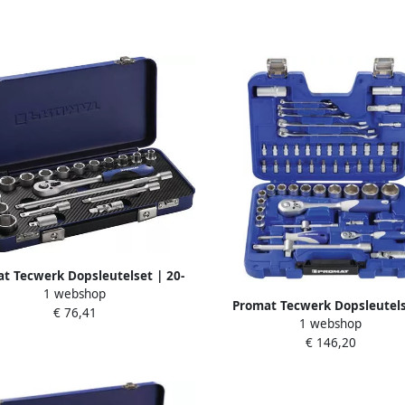
t Tecwerk Dopsleutelset | 20-
1 webshop
 8 inch | sleutelwijdtes 8-22 mm
Promat Tecwerk Dopsleutels
€ 76,41
al tanden 30 6-Kant 4000821185
1 webshop
S4000821193 | 60-delig 1 4 + 1 
€ 146,20
sleutelwijdtes 4-32 mm | aa
tanden 20 36 6-Kant 400082