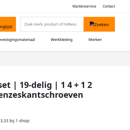
Klantenservice
Contact
evestigingsmateriaal
Werkkleding
Merken
 | 19-delig | 1 4 + 1 2
nenzeskantschroeven
bij
shop:
73,33
1