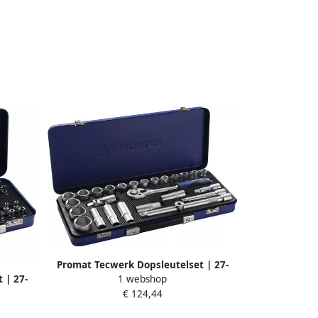
Promat Tecwerk Dopsleutelset | 27-
1 webshop
 | 27-
delig 1 2 inch | sleutelwijdtes 10-32
€ 124,44
 E4-E20
mm | aantal tanden 36 6-Kant
4000821189