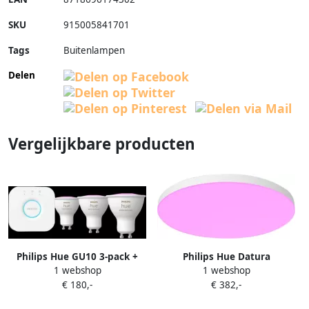
SKU
915005841701
Tags
Buitenlampen
Delen
Vergelijkbare producten
Philips Hue GU10 3-pack +
Philips Hue Datura
1 webshop
1 webshop
Bridge starterkit
paneellamp White and Color
€ 180,-
€ 382,-
rond wit