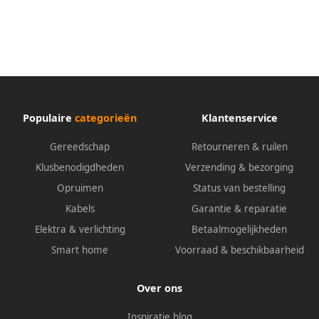
Populaire
categorieën
Klantenservice
Gereedschap
Retourneren & ruilen
Klusbenodigdheden
Verzending & bezorging
Opruimen
Status van bestelling
Kabels
Garantie & reparatie
Elektra & verlichting
Betaalmogelijkheden
Smart home
Voorraad & beschikbaarheid
Over ons
Inspiratie blog