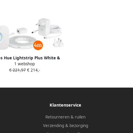
ps Hue Lightstrip Plus White &
1 webshop
olor 4m basisset + Bridge
€ 221,97
€ 214,-
Klantenservice
Retourneren & ruilen
Verzending & bezorging