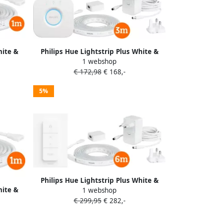
hite &
Philips Hue Lightstrip Plus White &
1 webshop
dge
Color 3m basisset + Bridge
€ 172,98
€ 168,-
5%
Philips Hue Lightstrip Plus White &
hite &
1 webshop
Color 6m basisset + Draadloze dimmer
dloze
€ 299,95
€ 282,-