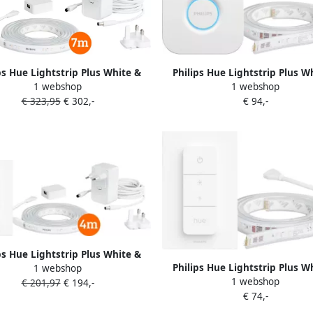
ps Hue Lightstrip Plus White &
Philips Hue Lightstrip Plus W
1 webshop
1 webshop
Color 7 m Basisset
Color 1m uitbreiding + Bri
€ 323,95
€ 302,-
€ 94,-
ps Hue Lightstrip Plus White &
Philips Hue Lightstrip Plus W
1 webshop
4m basisset + Draadloze dimmer
1 webshop
Color 1m uitbreiding + Draa
€ 201,97
€ 194,-
€ 74,-
dimmer