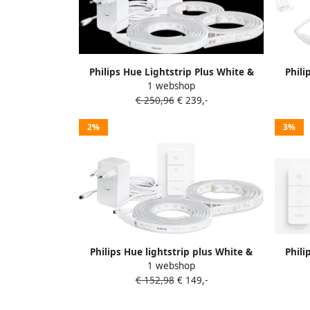
Philips Hue Lightstrip Plus White &
Phili
1 webshop
Color 5 m Basisset + dimmer
€ 250,96
€ 239,-
2%
3%
Philips Hue lightstrip plus White &
Phili
1 webshop
Color 3m basispakket + Draadloze
Color 
€ 152,98
€ 149,-
dimmer