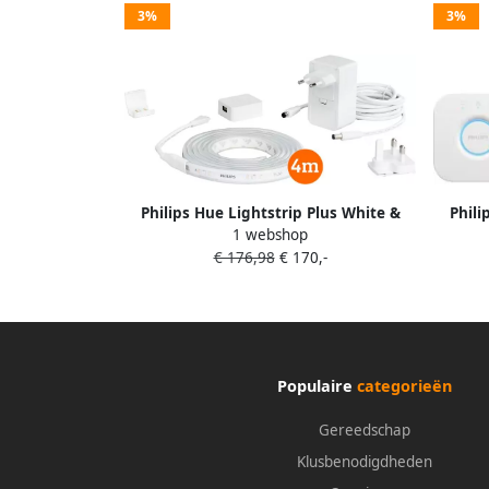
3%
3%
Philips Hue Lightstrip Plus White &
Phili
1 webshop
Color 4m Basisset
C
€ 176,98
€ 170,-
Populaire
categorieën
Gereedschap
Klusbenodigdheden