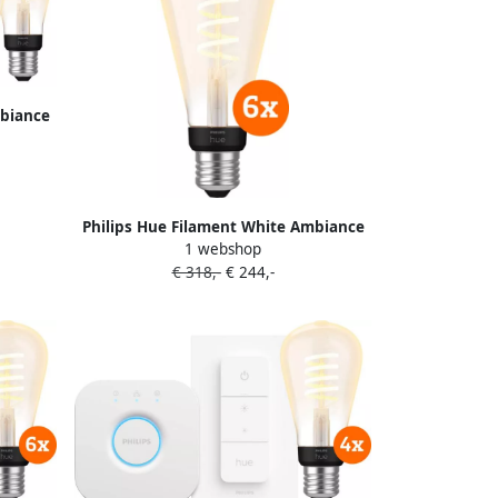
mbiance
e
Philips Hue Filament White Ambiance
1 webshop
Edison XL 6-pack
€ 318,-
€ 244,-