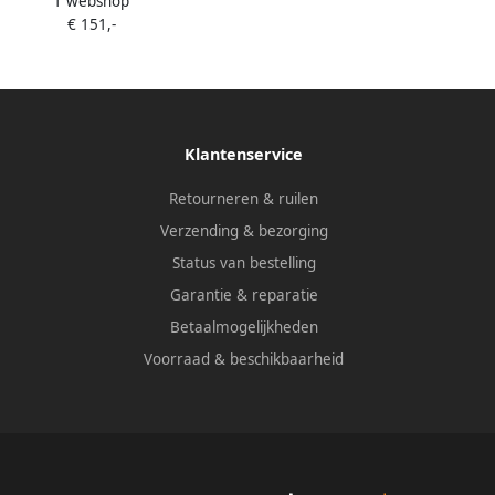
1 webshop
Edison XL 2-Pack + Bridge
€ 151,-
Klantenservice
Retourneren & ruilen
Verzending & bezorging
Status van bestelling
Garantie & reparatie
Betaalmogelijkheden
Voorraad & beschikbaarheid