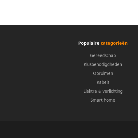
Populaire
categorieën
Gereedschap
Klusbenodigdheden
Opruimen
Kabels
Elektra & verlichting
Smart home