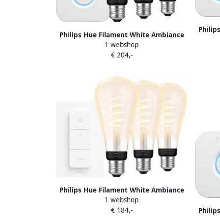
Philip
Philips Hue Filament White Ambiance
Ed
1 webshop
Edison XL 3-Pack + Bridge
€ 204,-
Philips Hue Filament White Ambiance
1 webshop
Edison XL 3-pack + dimme
€ 184,-
Philip