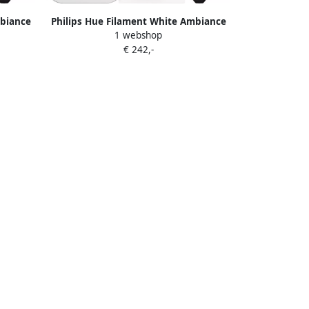
mbiance
Philips Hue Filament White Ambiance
1 webshop
t
Edison 4-Pack Startpakket
€ 242,-