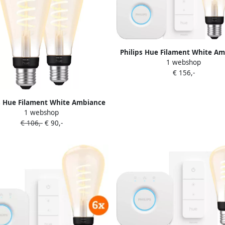
Philips Hue Filament White A
1 webshop
Edison 2-Pack Startpakk
€ 156,-
s Hue Filament White Ambiance
1 webshop
Edison XL 2-pack
€ 106,-
€ 90,-