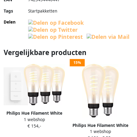
Tags
Startpakketten
Delen
Vergelijkbare producten
15%
Philips Hue Filament White
1 webshop
Ambiance Edison 3-pack +
Philips Hue Filament White
€ 154,-
dimmer
1 webshop
Ambiance Edison XL 2-pack