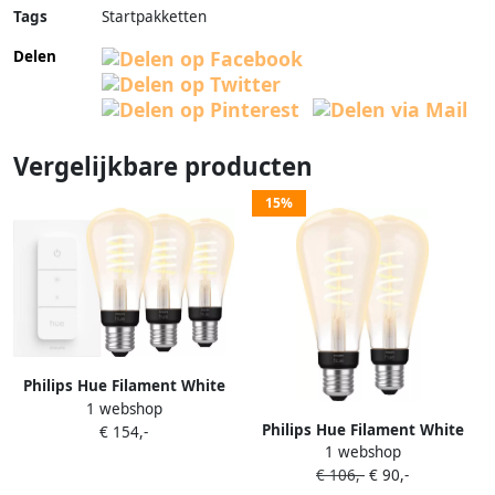
Tags
Startpakketten
Delen
Vergelijkbare producten
15%
Philips Hue Filament White
1 webshop
Ambiance Edison 3-pack +
Philips Hue Filament White
€ 154,-
dimmer
1 webshop
Ambiance Edison XL 2-pack
€ 106,-
€ 90,-