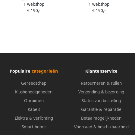
1 webshop
1 webshop
inbouwspot White and Color
inbouwspot White and Color
€ 190,-
€ 190,-
rond Wit 3-pack
rond Zwart 3-pack
Populaire
categorieën
Klantenservice
Gereedschap
Retourneren & ruilen
Klusbenodigdheden
Verzending & bezorging
Opruimen
Status van bestelling
Kabels
Garantie & reparatie
Elektra & verlichting
Betaalmogelijkheden
Smart home
Voorraad & beschikbaarheid