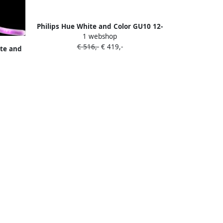
Philips Hue White and Color GU10 12-
1 webshop
pack
€ 516,-
€ 419,-
ite and