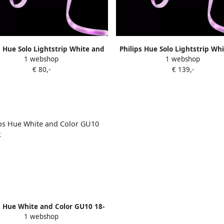
s Hue Solo Lightstrip White and
Philips Hue Solo Lightstrip Wh
1 webshop
1 webshop
Color 5m
Color 10m
€ 80,-
€ 139,-
s Hue White and Color GU10 18-
1 webshop
pack