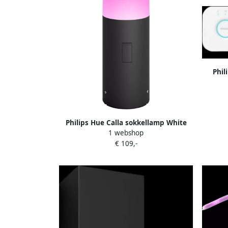
Phil
Philips Hue Calla sokkellamp White
1 webshop
and Color zwart laag uitbreiding
€ 109,-