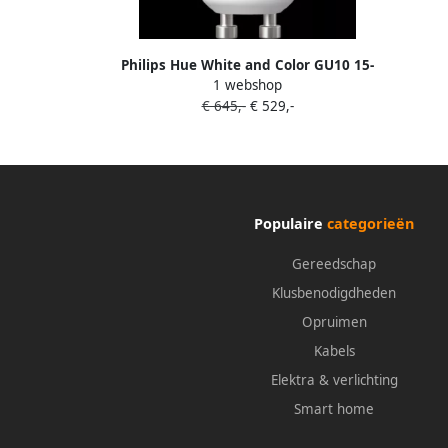
Philips Hue White and Color GU10 15-
1 webshop
pack
€ 645,-
€ 529,-
Populaire
categorieën
Gereedschap
Klusbenodigdheden
Opruimen
Kabels
Elektra & verlichting
Smart home