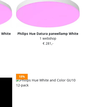
p White
Philips Hue Datura paneellamp White
1 webshop
and Color rond wit klein
€ 281,-
18%