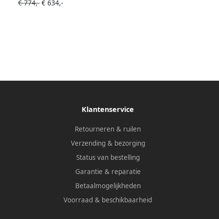
€ 774,-
€ 634,-
Klantenservice
Retourneren & ruilen
Verzending & bezorging
Status van bestelling
Garantie & reparatie
Betaalmogelijkheden
Voorraad & beschikbaarheid