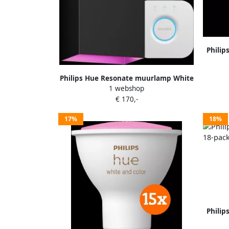
Philip
Philips Hue Resonate muurlamp White
1 webshop
and Color zwart + Bridge
€ 170,-
17%
18%
Philip