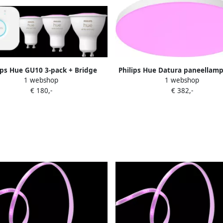
ips Hue GU10 3-pack + Bridge
Philips Hue Datura paneellam
1 webshop
1 webshop
starterkit
and Color rond wit
€ 180,-
€ 382,-