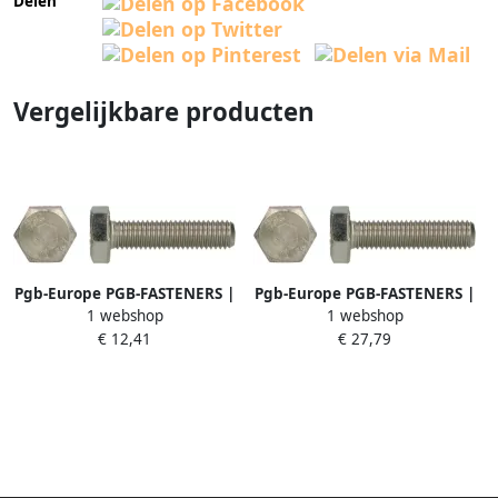
Delen
Vergelijkbare producten
Pgb-Europe PGB-FASTENERS |
Pgb-Europe PGB-FASTENERS |
1 webshop
1 webshop
Zeskanttapbout A2-70 DIN
Zeskanttapbout A2-70 DIN
€ 12,41
€ 27,79
933 M4x35 | 200 st
933 M8x70 | 100 st
000933A70004000353
000933A70008000703