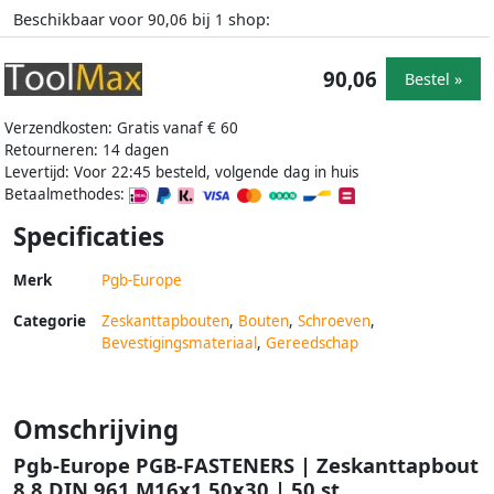
Beschikbaar voor
bij
shop:
90,06
1
90,06
Bestel »
Verzendkosten: Gratis vanaf € 60
Retourneren: 14 dagen
Levertijd: Voor 22:45 besteld, volgende dag in huis
Betaalmethodes:
Specificaties
Merk
Pgb-Europe
Categorie
Zeskanttapbouten
,
Bouten
,
Schroeven
,
Bevestigingsmateriaal
,
Gereedschap
Omschrijving
Pgb-Europe PGB-FASTENERS | Zeskanttapbout
8.8 DIN 961 M16x1 50x30 | 50 st