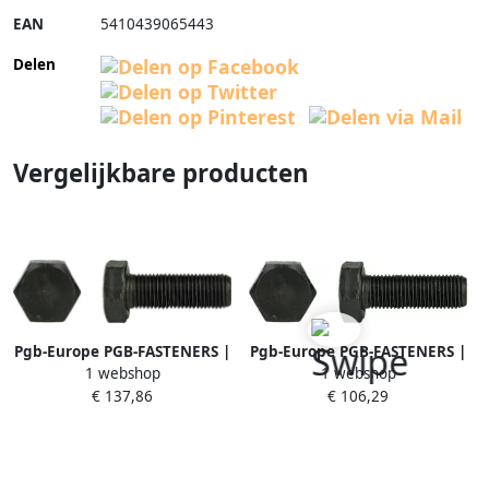
EAN
5410439065443
Delen
Vergelijkbare producten
Pgb-Europe PGB-FASTENERS |
Pgb-Europe PGB-FASTENERS |
1 webshop
1 webshop
Zeskanttapbout 8.8 DIN 961
Zeskanttapbout 8.8 DIN 961
€ 137,86
€ 106,29
M16x1 50x60 | 50 st
M16x1 50x40 | 50 st
961800016000603
961800016000403